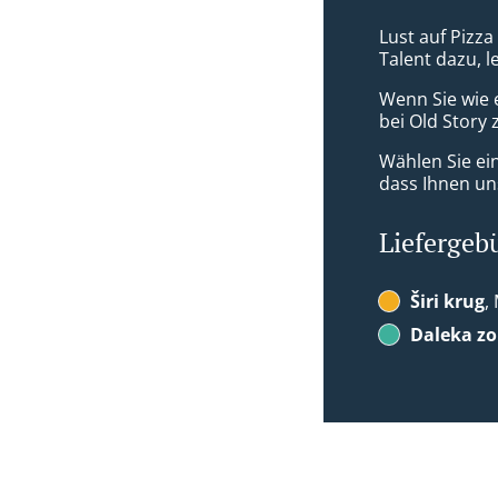
Lust auf Pizza 
Talent dazu, 
Wenn Sie wie 
bei Old Story 
Wählen Sie ei
dass Ihnen uns
Liefergeb
Širi krug
,
Daleka z