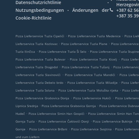
.
Datenschutzrichtlinie
Herzegovi
.
Nutzungsbedingungen
Änderungen der
+387 62 56
+387 35 39
Cookie-Richtlinie
.
.
Pizza Lieferservice Tuzla Cipelići
Pizza Lieferservice Tuzla Medenice
Pizza Lief
.
.
Lieferservice Tuzla Kozlovac
Pizza Lieferservice Tuzla Plane
Pizza Lieferservice
.
.
Tuzla Ilinčica
Pizza Lieferservice Tuzla Ši Selo
Pizza Lieferservice Tuzla Stupine
.
.
Pizza Lieferservice Tuzla Bulevar
Pizza Lieferservice Tuzla Kicelj
Pizza Liefe
.
.
Lieferservice Tuzla Dragodol
Pizza Lieferservice Tuzla Tušanj
Pizza Lieferserv
.
.
Lieferservice Tuzla Slavinovići
Pizza Lieferservice Tuzla Mandići
Pizza Liefers
.
.
Lieferservice Tuzla Debelo brdo
Pizza Lieferservice Tuzla Miladije
Pizza Liefe
.
.
Lieferservice Tuzla Solana
Pizza Lieferservice Tuzla Moluška rijeka
Pizza Liefe
.
.
Pizza Lieferservice Grabovica Donja
Pizza Lieferservice Hukići
Pizza Lieferser
.
.
Lipnica Srednja
Pizza Lieferservice Grabovica Gornja
Pizza Lieferservice Dubrav
.
.
Hudeč
Pizza Lieferservice Simin Han Gospići
Pizza Lieferservice Simin Han Tan
.
.
.
Gornja Tuzla
Pizza Lieferservice Čaklovići Donji
Pizza Lieferservice Bukinje
P
.
.
.
Gornje
Pizza Lieferservice Brđani
Pizza Lieferservice Svojtina
Pizza Lieferserv
und zum Liefern