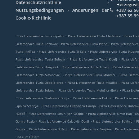
.
Datenschutzrichtlinie
Herzegovi
.
Nutzungsbedingungen
Änderungen der
+387 62 56
+387 35 39
Cookie-Richtlinie
.
.
Pizza Lieferservice Tuzla Cipelići
Pizza Lieferservice Tuzla Medenice
Pizza Lief
.
.
Lieferservice Tuzla Kozlovac
Pizza Lieferservice Tuzla Plane
Pizza Lieferservice
.
.
Tuzla Ilinčica
Pizza Lieferservice Tuzla Ši Selo
Pizza Lieferservice Tuzla Stupine
.
.
Pizza Lieferservice Tuzla Bulevar
Pizza Lieferservice Tuzla Kicelj
Pizza Liefe
.
.
Lieferservice Tuzla Dragodol
Pizza Lieferservice Tuzla Tušanj
Pizza Lieferserv
.
.
Lieferservice Tuzla Slavinovići
Pizza Lieferservice Tuzla Mandići
Pizza Liefers
.
.
Lieferservice Tuzla Debelo brdo
Pizza Lieferservice Tuzla Miladije
Pizza Liefe
.
.
Lieferservice Tuzla Solana
Pizza Lieferservice Tuzla Moluška rijeka
Pizza Liefe
.
.
Pizza Lieferservice Grabovica Donja
Pizza Lieferservice Hukići
Pizza Lieferser
.
.
Lipnica Srednja
Pizza Lieferservice Grabovica Gornja
Pizza Lieferservice Dubrav
.
.
Hudeč
Pizza Lieferservice Simin Han Gospići
Pizza Lieferservice Simin Han Tan
.
.
.
Gornja Tuzla
Pizza Lieferservice Čaklovići Donji
Pizza Lieferservice Bukinje
P
.
.
.
Gornje
Pizza Lieferservice Brđani
Pizza Lieferservice Svojtina
Pizza Lieferserv
und zum Liefern