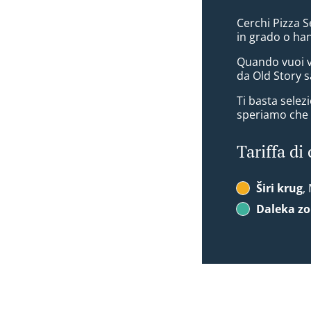
Cerchi Pizza S
in grado o ha
Quando vuoi v
da Old Story s
Ti basta sele
speriamo che a
Tariffa di
Širi krug
,
Daleka z