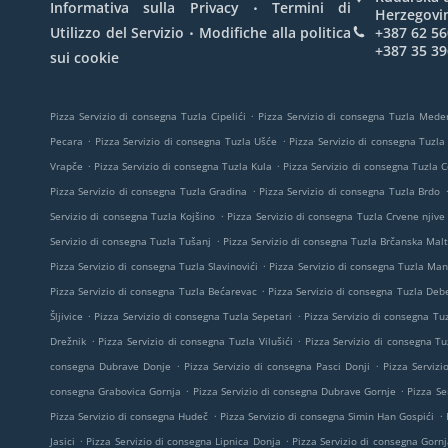
.
Informativa sulla Privacy
Termini di
Herzegovi
.
Utilizzo del Servizio
Modifiche alla politica
+387 62 56
+387 35 39
sui cookie
.
Pizza Servizio di consegna Tuzla Cipelići
Pizza Servizio di consegna Tuzla Mede
.
.
Pecara
Pizza Servizio di consegna Tuzla Ušće
Pizza Servizio di consegna Tuzla
.
.
Vrapče
Pizza Servizio di consegna Tuzla Kula
Pizza Servizio di consegna Tuzla 
.
Pizza Servizio di consegna Tuzla Gradina
Pizza Servizio di consegna Tuzla Brdo
.
Servizio di consegna Tuzla Kojšino
Pizza Servizio di consegna Tuzla Crvene njive
.
Servizio di consegna Tuzla Tušanj
Pizza Servizio di consegna Tuzla Brčanska Mal
.
Pizza Servizio di consegna Tuzla Slavinovići
Pizza Servizio di consegna Tuzla Man
.
Pizza Servizio di consegna Tuzla Bećarevac
Pizza Servizio di consegna Tuzla Deb
.
.
Šljivice
Pizza Servizio di consegna Tuzla Sepetari
Pizza Servizio di consegna Tuz
.
.
Drežnik
Pizza Servizio di consegna Tuzla Vilušići
Pizza Servizio di consegna Tu
.
.
consegna Dubrave Donje
Pizza Servizio di consegna Pasci Donji
Pizza Servizi
.
.
consegna Grabovica Gornja
Pizza Servizio di consegna Dubrave Gornje
Pizza Se
.
.
Pizza Servizio di consegna Hudeč
Pizza Servizio di consegna Simin Han Gospići
.
.
Jasici
Pizza Servizio di consegna Lipnica Donja
Pizza Servizio di consegna Gornj