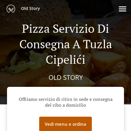
Old Story
Pizza Servizio Di
Consegna A Tuzla
Cipelići
OLD STORY
Offriamo servizio di ritiro in sede e consegna
del cibo a domicilio
Vedi menu e ordina