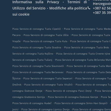
.
Informativa sulla Privacy
Termini di
Herzegovi
.
Utilizzo del Servizio
Modifiche alla politica
+387 62 56
+387 35 39
sui cookie
.
Pizza Servizio di consegna Tuzla Cipelići
Pizza Servizio di consegna Tuzla Mede
.
.
Pecara
Pizza Servizio di consegna Tuzla Ušće
Pizza Servizio di consegna Tuzla
.
.
Vrapče
Pizza Servizio di consegna Tuzla Kula
Pizza Servizio di consegna Tuzla 
.
Pizza Servizio di consegna Tuzla Gradina
Pizza Servizio di consegna Tuzla Brdo
.
Servizio di consegna Tuzla Kojšino
Pizza Servizio di consegna Tuzla Crvene njive
.
Servizio di consegna Tuzla Tušanj
Pizza Servizio di consegna Tuzla Brčanska Mal
.
Pizza Servizio di consegna Tuzla Slavinovići
Pizza Servizio di consegna Tuzla Man
.
Pizza Servizio di consegna Tuzla Bećarevac
Pizza Servizio di consegna Tuzla Deb
.
.
Šljivice
Pizza Servizio di consegna Tuzla Sepetari
Pizza Servizio di consegna Tuz
.
.
Drežnik
Pizza Servizio di consegna Tuzla Vilušići
Pizza Servizio di consegna Tu
.
.
consegna Dubrave Donje
Pizza Servizio di consegna Pasci Donji
Pizza Servizi
.
.
consegna Grabovica Gornja
Pizza Servizio di consegna Dubrave Gornje
Pizza Se
.
.
Pizza Servizio di consegna Hudeč
Pizza Servizio di consegna Simin Han Gospići
.
.
Jasici
Pizza Servizio di consegna Lipnica Donja
Pizza Servizio di consegna Gornj