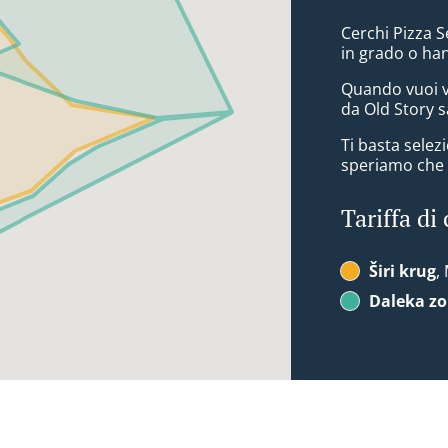
Cerchi Pizza S
in grado o ha
Quando vuoi v
da Old Story s
Ti basta sele
speriamo che a
Tariffa di
Širi krug
,
Daleka z