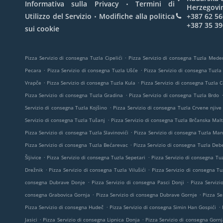
.
Informativa sulla Privacy
Termini di
Herzegovi
.
Utilizzo del Servizio
Modifiche alla politica
+387 62 56
+387 35 39
sui cookie
.
Pizza Servizio di consegna Tuzla Cipelići
Pizza Servizio di consegna Tuzla Mede
.
.
Pecara
Pizza Servizio di consegna Tuzla Ušće
Pizza Servizio di consegna Tuzla
.
.
Vrapče
Pizza Servizio di consegna Tuzla Kula
Pizza Servizio di consegna Tuzla 
.
Pizza Servizio di consegna Tuzla Gradina
Pizza Servizio di consegna Tuzla Brdo
.
Servizio di consegna Tuzla Kojšino
Pizza Servizio di consegna Tuzla Crvene njive
.
Servizio di consegna Tuzla Tušanj
Pizza Servizio di consegna Tuzla Brčanska Mal
.
Pizza Servizio di consegna Tuzla Slavinovići
Pizza Servizio di consegna Tuzla Man
.
Pizza Servizio di consegna Tuzla Bećarevac
Pizza Servizio di consegna Tuzla Deb
.
.
Šljivice
Pizza Servizio di consegna Tuzla Sepetari
Pizza Servizio di consegna Tuz
.
.
Drežnik
Pizza Servizio di consegna Tuzla Vilušići
Pizza Servizio di consegna Tu
.
.
consegna Dubrave Donje
Pizza Servizio di consegna Pasci Donji
Pizza Servizi
.
.
consegna Grabovica Gornja
Pizza Servizio di consegna Dubrave Gornje
Pizza Se
.
.
Pizza Servizio di consegna Hudeč
Pizza Servizio di consegna Simin Han Gospići
.
.
Jasici
Pizza Servizio di consegna Lipnica Donja
Pizza Servizio di consegna Gornj