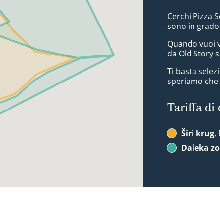
Cerchi Pizza S
sono in grado
Quando vuoi v
da Old Story s
Ti basta sele
speriamo che a
Tariffa di
Širi krug
,
Daleka z