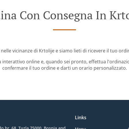
ina Con Consegna In Krto
 nelle vicinanze di Krtolije e siamo lieti di ricevere il tuo ordi
 interattivo online e, quando sei pronto, effettua l'ordinazi
confermare il tuo ordine e darti un orario personalizzato.
Links
o br. 68, Tuzla 75000, Bosnia and
Menu