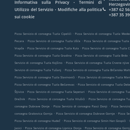
.
Informativa sulla Privacy
Termini di
Herzegovi
.
Utilizzo del Servizio
Modifiche alla politica
+387 62 56
+387 35 39
sui cookie
.
Pizza Servizio di consegna Tuzla Cipelići
Pizza Servizio di consegna Tuzla Mede
.
.
Pecara
Pizza Servizio di consegna Tuzla Ušće
Pizza Servizio di consegna Tuzla
.
.
Vrapče
Pizza Servizio di consegna Tuzla Kula
Pizza Servizio di consegna Tuzla 
.
Pizza Servizio di consegna Tuzla Gradina
Pizza Servizio di consegna Tuzla Brdo
.
Servizio di consegna Tuzla Kojšino
Pizza Servizio di consegna Tuzla Crvene njive
.
Servizio di consegna Tuzla Tušanj
Pizza Servizio di consegna Tuzla Brčanska Mal
.
Pizza Servizio di consegna Tuzla Slavinovići
Pizza Servizio di consegna Tuzla Man
.
Pizza Servizio di consegna Tuzla Bećarevac
Pizza Servizio di consegna Tuzla Deb
.
.
Šljivice
Pizza Servizio di consegna Tuzla Sepetari
Pizza Servizio di consegna Tuz
.
.
Drežnik
Pizza Servizio di consegna Tuzla Vilušići
Pizza Servizio di consegna Tu
.
.
consegna Dubrave Donje
Pizza Servizio di consegna Pasci Donji
Pizza Servizi
.
.
consegna Grabovica Gornja
Pizza Servizio di consegna Dubrave Gornje
Pizza Se
.
.
Pizza Servizio di consegna Hudeč
Pizza Servizio di consegna Simin Han Gospići
.
.
Jasici
Pizza Servizio di consegna Lipnica Donja
Pizza Servizio di consegna Gornj