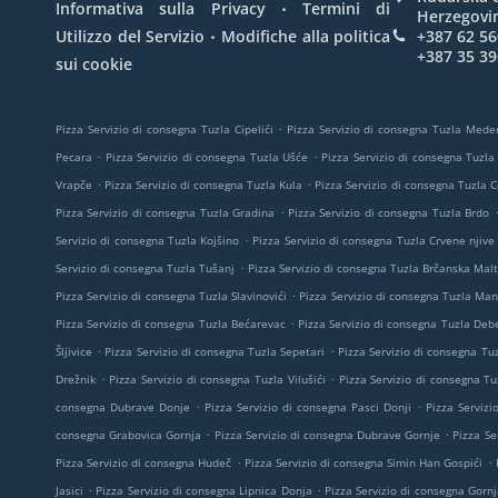
.
Informativa sulla Privacy
Termini di
Herzegovi
.
Utilizzo del Servizio
Modifiche alla politica
+387 62 56
+387 35 39
sui cookie
.
Pizza Servizio di consegna Tuzla Cipelići
Pizza Servizio di consegna Tuzla Mede
.
.
Pecara
Pizza Servizio di consegna Tuzla Ušće
Pizza Servizio di consegna Tuzla
.
.
Vrapče
Pizza Servizio di consegna Tuzla Kula
Pizza Servizio di consegna Tuzla 
.
Pizza Servizio di consegna Tuzla Gradina
Pizza Servizio di consegna Tuzla Brdo
.
Servizio di consegna Tuzla Kojšino
Pizza Servizio di consegna Tuzla Crvene njive
.
Servizio di consegna Tuzla Tušanj
Pizza Servizio di consegna Tuzla Brčanska Mal
.
Pizza Servizio di consegna Tuzla Slavinovići
Pizza Servizio di consegna Tuzla Man
.
Pizza Servizio di consegna Tuzla Bećarevac
Pizza Servizio di consegna Tuzla Deb
.
.
Šljivice
Pizza Servizio di consegna Tuzla Sepetari
Pizza Servizio di consegna Tuz
.
.
Drežnik
Pizza Servizio di consegna Tuzla Vilušići
Pizza Servizio di consegna Tu
.
.
consegna Dubrave Donje
Pizza Servizio di consegna Pasci Donji
Pizza Servizi
.
.
consegna Grabovica Gornja
Pizza Servizio di consegna Dubrave Gornje
Pizza Se
.
.
Pizza Servizio di consegna Hudeč
Pizza Servizio di consegna Simin Han Gospići
.
.
Jasici
Pizza Servizio di consegna Lipnica Donja
Pizza Servizio di consegna Gornj