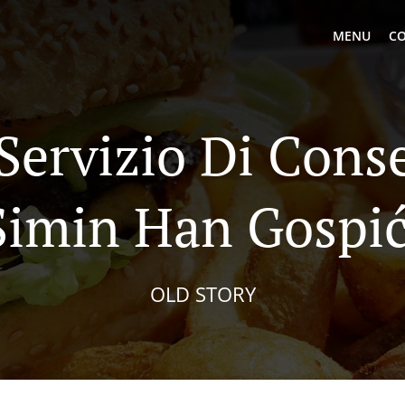
MENU
CO
 Servizio Di Cons
Simin Han Gospić
OLD STORY