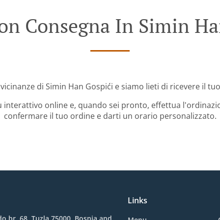
on Consegna In Simin Ha
 vicinanze di Simin Han Gospići e siamo lieti di ricevere il tu
 interattivo online e, quando sei pronto, effettua l'ordinazi
confermare il tuo ordine e darti un orario personalizzato.
Links
o br. 68, Tuzla 75000, Bosnia and
Menu