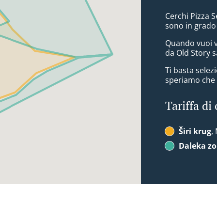
Cerchi Pizza S
sono in grado
Quando vuoi v
da Old Story s
Ti basta sele
speriamo che a
Tariffa di
Širi krug
,
Daleka z