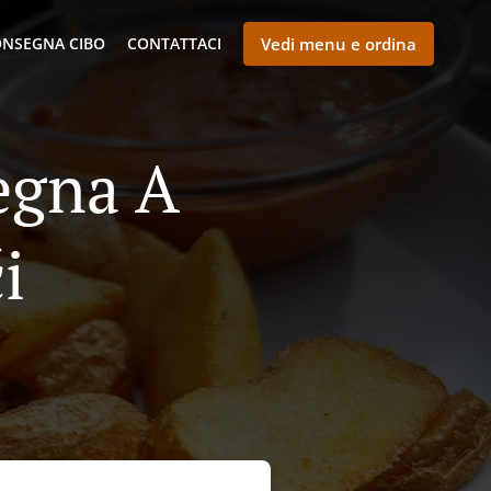
NSEGNA CIBO
CONTATTACI
Vedi menu e ordina
egna A
i