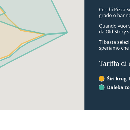
Cerchi Pizza S
grado o hanno
Quando vuoi v
da Old Story s
Ti basta sele
speriamo che a
Tariffa di
Širi krug
,
Daleka z