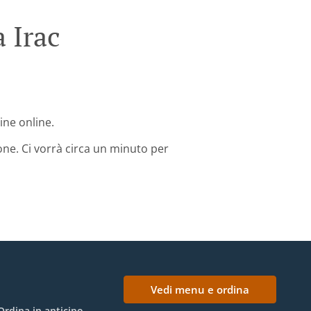
 Irac
dine online.
one. Ci vorrà circa un minuto per
Vedi menu e ordina
Ordina in anticipo