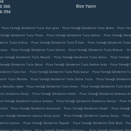
na
Bize Yazın
0 300
6-394
.
.
.
Pizza Yemeği Gönderimi Tuzla Stari grad
Pizza Yemeği Gönderimi Tuzla Badre
Pizza Ye
.
.
Yemeği Gönderimi Tuzla Plane
Pizza Yemeği Gönderimi Tuzla Dolovi
Pizza Yemeği Gönd
.
.
erimi Tuzla Ilinčica
Pizza Yemeği Gönderimi Tuzla Ši Selo
Pizza Yemeği Gönderimi Tuzla
.
.
.
rnovac
Pizza Yemeği Gönderimi Tuzla Slatina
Pizza Yemeği Gönderimi Tuzla Bulevar
Pi
.
.
zza Yemeği Gönderimi Tuzla Mosnik
Pizza Yemeği Gönderimi Tuzla Solina
Pizza Yemeği 
.
.
 Yemeği Gönderimi Tuzla Batva
Pizza Yemeği Gönderimi Tuzla Dedino brdo
Pizza Yemeği 
.
.
nderimi Tuzla Irac
Pizza Yemeği Gönderimi Tuzla Paša bunar
Pizza Yemeği Gönderimi Tu
.
.
erimi Tuzla Moluhe
Pizza Yemeği Gönderimi Tuzla Solina, Tuzla
Pizza Yemeği Gönderimi 
.
.
a Moluška rijeka
Pizza Yemeği Gönderimi Tuzla Kreka
Pizza Yemeği Gönderimi Tuzla Drež
.
.
imi Grabovica Donja
Pizza Yemeği Gönderimi Hukići
Pizza Yemeği Gönderimi Dubrave Do
.
.
zza Yemeği Gönderimi Lipnica Srednja
Pizza Yemeği Gönderimi Grabovica Gornja
Pizza Y
.
.
.
rižani
Pizza Yemeği Gönderimi Slavinovići
Pizza Yemeği Gönderimi Hudeč
Pizza Yemeği 
.
.
zza Yemeği Gönderimi Lipnica Donja Jasici
Pizza Yemeği Gönderimi Lipnica Donja
Pizza
.
.
.
derimi Lipnica
Pizza Yemeği Gönderimi Rapače
Pizza Yemeği Gönderimi Šićki Brod
Piz
.
.
derimi Lipnica Gornja
Pizza Yemeği Gönderimi Požarnica
Pizza Yemeği Gönderimi Pla