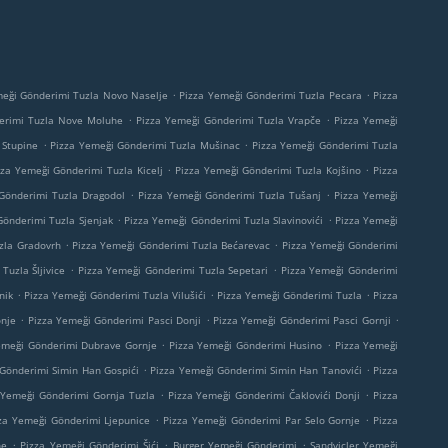
.
.
meği Gönderimi Tuzla Novo Naselje
Pizza Yemeği Gönderimi Tuzla Pecara
Pizza
.
.
erimi Tuzla Nove Moluhe
Pizza Yemeği Gönderimi Tuzla Vrapče
Pizza Yemeği
.
.
 Stupine
Pizza Yemeği Gönderimi Tuzla Mušinac
Pizza Yemeği Gönderimi Tuzla
.
.
zza Yemeği Gönderimi Tuzla Kicelj
Pizza Yemeği Gönderimi Tuzla Kojšino
Pizza
.
.
Gönderimi Tuzla Dragodol
Pizza Yemeği Gönderimi Tuzla Tušanj
Pizza Yemeği
.
.
Gönderimi Tuzla Sjenjak
Pizza Yemeği Gönderimi Tuzla Slavinovići
Pizza Yemeği
.
.
zla Gradovrh
Pizza Yemeği Gönderimi Tuzla Bećarevac
Pizza Yemeği Gönderimi
.
.
Tuzla Šljivice
Pizza Yemeği Gönderimi Tuzla Sepetari
Pizza Yemeği Gönderimi
.
.
.
nik
Pizza Yemeği Gönderimi Tuzla Vilušići
Pizza Yemeği Gönderimi Tuzla
Pizza
.
.
.
nje
Pizza Yemeği Gönderimi Pasci Donji
Pizza Yemeği Gönderimi Pasci Gornji
.
.
emeği Gönderimi Dubrave Gornje
Pizza Yemeği Gönderimi Husino
Pizza Yemeği
.
.
Gönderimi Simin Han Gospići
Pizza Yemeği Gönderimi Simin Han Tanovići
Pizza
.
.
 Yemeği Gönderimi Gornja Tuzla
Pizza Yemeği Gönderimi Čaklovići Donji
Pizza
.
.
za Yemeği Gönderimi Ljepunice
Pizza Yemeği Gönderimi Par Selo Gornje
Pizza
.
.
.
ne
Pizza Yemeği Gönderimi Šići
Burger Yemeği Gönderimi
Sandviçler Yemeği