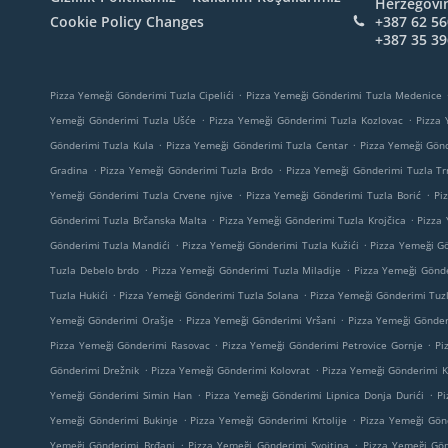
Herzegovi
Cookie Policy Changes
+387 62 56
+387 35 39
.
Pizza Yemeği Gönderimi Tuzla Cipelići
Pizza Yemeği Gönderimi Tuzla Medenice
.
.
Yemeği Gönderimi Tuzla Ušće
Pizza Yemeği Gönderimi Tuzla Kozlovac
Pizza 
.
.
Gönderimi Tuzla Kula
Pizza Yemeği Gönderimi Tuzla Centar
Pizza Yemeği Gönd
.
.
Gradina
Pizza Yemeği Gönderimi Tuzla Brdo
Pizza Yemeği Gönderimi Tuzla T
.
.
Yemeği Gönderimi Tuzla Crvene njive
Pizza Yemeği Gönderimi Tuzla Borić
Pi
.
.
Gönderimi Tuzla Brčanska Malta
Pizza Yemeği Gönderimi Tuzla Krojčica
Pizza
.
.
Gönderimi Tuzla Mandići
Pizza Yemeği Gönderimi Tuzla Kužići
Pizza Yemeği Gö
.
.
Tuzla Debelo brdo
Pizza Yemeği Gönderimi Tuzla Miladije
Pizza Yemeği Gönd
.
.
Tuzla Hukići
Pizza Yemeği Gönderimi Tuzla Solana
Pizza Yemeği Gönderimi Tuzl
.
.
Yemeği Gönderimi Orašje
Pizza Yemeği Gönderimi Vršani
Pizza Yemeği Gönder
.
.
Pizza Yemeği Gönderimi Rasovac
Pizza Yemeği Gönderimi Petrovice Gornje
Pi
.
.
Gönderimi Drežnik
Pizza Yemeği Gönderimi Kolovrat
Pizza Yemeği Gönderimi K
.
.
Yemeği Gönderimi Simin Han
Pizza Yemeği Gönderimi Lipnica Donja Durići
Pi
.
.
Yemeği Gönderimi Bukinje
Pizza Yemeği Gönderimi Krtolije
Pizza Yemeği Gön
.
.
Yemeği Gönderimi Brđani
Pizza Yemeği Gönderimi Svojtina
Pizza Yemeği Gön