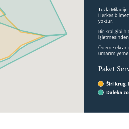
Tuzla Miladij
Herkes bilmez
yoktur.
Bir kral gibi 
işletmesinden 
Ödeme ekranın
umarım yemek 
Paket Ser
Širi krug
,
Daleka z