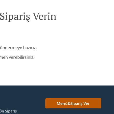
Sipariş Verin
 göndermeye hazırız.
en verebilirsiniz.
Menü&Sipariş Ver
Ön Sipariş