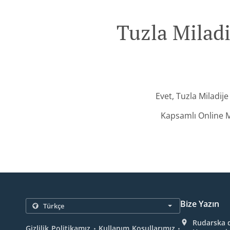
Tuzla Miladi
Evet, Tuzla Miladij
Kapsamlı Online M
Bize Yazın
Rudarska d
.
.
Gizlilik Politikamız
Kullanım Koşullarımız