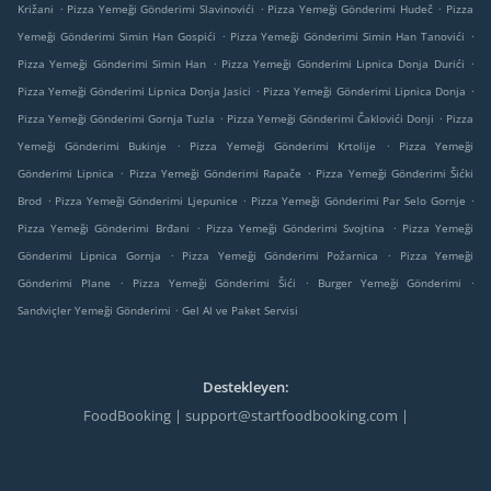
.
.
.
Križani
Pizza Yemeği Gönderimi Slavinovići
Pizza Yemeği Gönderimi Hudeč
Pizza
.
.
Yemeği Gönderimi Simin Han Gospići
Pizza Yemeği Gönderimi Simin Han Tanovići
.
.
Pizza Yemeği Gönderimi Simin Han
Pizza Yemeği Gönderimi Lipnica Donja Durići
.
.
Pizza Yemeği Gönderimi Lipnica Donja Jasici
Pizza Yemeği Gönderimi Lipnica Donja
.
.
Pizza Yemeği Gönderimi Gornja Tuzla
Pizza Yemeği Gönderimi Čaklovići Donji
Pizza
.
.
Yemeği Gönderimi Bukinje
Pizza Yemeği Gönderimi Krtolije
Pizza Yemeği
.
.
Gönderimi Lipnica
Pizza Yemeği Gönderimi Rapače
Pizza Yemeği Gönderimi Šićki
.
.
.
Brod
Pizza Yemeği Gönderimi Ljepunice
Pizza Yemeği Gönderimi Par Selo Gornje
.
.
Pizza Yemeği Gönderimi Brđani
Pizza Yemeği Gönderimi Svojtina
Pizza Yemeği
.
.
Gönderimi Lipnica Gornja
Pizza Yemeği Gönderimi Požarnica
Pizza Yemeği
.
.
.
Gönderimi Plane
Pizza Yemeği Gönderimi Šići
Burger Yemeği Gönderimi
.
Sandviçler Yemeği Gönderimi
Gel Al ve Paket Servisi
Destekleyen:
FoodBooking | support@startfoodbooking.com |