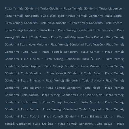
.
.
Pizza Yemeği Gönderimi Tuzla Cipelići
Pizza Yemeği Gönderimi Tuzla Medenice
.
.
Pizza Yemeği Gönderimi Tuzla Stari grad
Pizza Yemeği Gönderimi Tuzla Badre
.
.
Pizza Yemeği Gönderimi Tuzla Novo Naselje
Pizza Yemeği Gönderimi Tuzla Pecara
.
.
Pizza Yemeği Gönderimi Tuzla Ušće
Pizza Yemeği Gönderimi Tuzla Kozlovac
Pizza
.
.
Yemeği Gönderimi Tuzla Plane
Pizza Yemeği Gönderimi Tuzla Dolovi
Pizza Yemeği
.
.
Gönderimi Tuzla Nove Moluhe
Pizza Yemeği Gönderimi Tuzla Vrapče
Pizza Yemeği
.
.
Gönderimi Tuzla Kula
Pizza Yemeği Gönderimi Tuzla Centar
Pizza Yemeği
.
.
Gönderimi Tuzla Ilinčica
Pizza Yemeği Gönderimi Tuzla Ši Selo
Pizza Yemeği
.
.
Gönderimi Tuzla Stupine
Pizza Yemeği Gönderimi Tuzla Mušinac
Pizza Yemeği
.
.
Gönderimi Tuzla Gradina
Pizza Yemeği Gönderimi Tuzla Brdo
Pizza Yemeği
.
.
Gönderimi Tuzla Trnovac
Pizza Yemeği Gönderimi Tuzla Slatina
Pizza Yemeği
.
.
Gönderimi Tuzla Bulevar
Pizza Yemeği Gönderimi Tuzla Kicelj
Pizza Yemeği
.
.
Gönderimi Tuzla Kojšino
Pizza Yemeği Gönderimi Tuzla Crvene njive
Pizza Yemeği
.
.
Gönderimi Tuzla Borić
Pizza Yemeği Gönderimi Tuzla Mosnik
Pizza Yemeği
.
.
Gönderimi Tuzla Solina
Pizza Yemeği Gönderimi Tuzla Dragodol
Pizza Yemeği
.
.
Gönderimi Tuzla Tušanj
Pizza Yemeği Gönderimi Tuzla Brčanska Malta
Pizza
.
.
Yemeği Gönderimi Tuzla Krojčica
Pizza Yemeği Gönderimi Tuzla Batva
Pizza