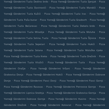
.
.
Yemeği Gönderimi Tuzla Dedino brdo
Pizza Yemeği Gönderimi Tuzla Sjenjak
Pizza
.
.
Yemeği Gönderimi Tuzla Slavinovići
Pizza Yemeği Gönderimi Tuzla Mandići
Pizza
.
.
Yemeği Gönderimi Tuzla Kužići
Pizza Yemeği Gönderimi Tuzla Irac
Pizza Yemeği
.
.
Gönderimi Tuzla Paša bunar
Pizza Yemeği Gönderimi Tuzla Gradovrh
Pizza Yemeği
.
.
Gönderimi Tuzla Bećarevac
Pizza Yemeği Gönderimi Tuzla Debelo brdo
Pizza
.
.
Yemeği Gönderimi Tuzla Miladije
Pizza Yemeği Gönderimi Tuzla Moluhe
Pizza
.
.
Yemeği Gönderimi Tuzla Solina, Tuzla
Pizza Yemeği Gönderimi Tuzla Šljivice
Pizza
.
.
Yemeği Gönderimi Tuzla Sepetari
Pizza Yemeği Gönderimi Tuzla Hukići
Pizza
.
.
Yemeği Gönderimi Tuzla Solana
Pizza Yemeği Gönderimi Tuzla Moluška rijeka
.
.
Pizza Yemeği Gönderimi Tuzla Kreka
Pizza Yemeği Gönderimi Tuzla Drežnik
Pizza
.
.
Yemeği Gönderimi Tuzla Vilušići
Pizza Yemeği Gönderimi Tuzla
Pizza Yemeği
.
.
Gönderimi Orašje
Pizza Yemeği Gönderimi Vršani
Pizza Yemeği Gönderimi
.
.
Grabovica Donja
Pizza Yemeği Gönderimi Hukići
Pizza Yemeği Gönderimi Dubrave
.
.
.
Donje
Pizza Yemeği Gönderimi Pasci Donji
Pizza Yemeği Gönderimi Pasci Gornji
.
.
Pizza Yemeği Gönderimi Rasovac
Pizza Yemeği Gönderimi Petrovice Gornje
Pizza
.
.
Yemeği Gönderimi Lipnica Srednja
Pizza Yemeği Gönderimi Grabovica Gornja
Pizza
.
.
Yemeği Gönderimi Dubrave Gornje
Pizza Yemeği Gönderimi Husino
Pizza Yemeği
.
.
Gönderimi Drežnik
Pizza Yemeği Gönderimi Kolovrat
Pizza Yemeği Gönderimi