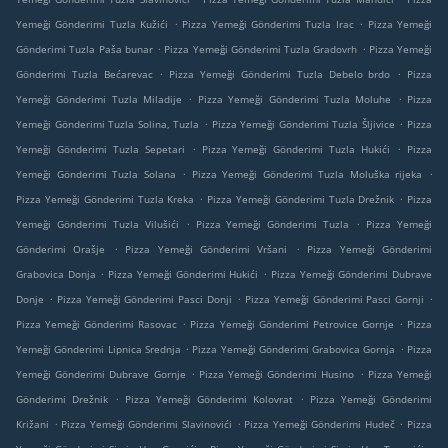
.
.
Yemeği Gönderimi Tuzla Kužići
Pizza Yemeği Gönderimi Tuzla Irac
Pizza Yemeği
.
.
Gönderimi Tuzla Paša bunar
Pizza Yemeği Gönderimi Tuzla Gradovrh
Pizza Yemeği
.
.
Gönderimi Tuzla Bećarevac
Pizza Yemeği Gönderimi Tuzla Debelo brdo
Pizza
.
.
Yemeği Gönderimi Tuzla Miladije
Pizza Yemeği Gönderimi Tuzla Moluhe
Pizza
.
.
Yemeği Gönderimi Tuzla Solina, Tuzla
Pizza Yemeği Gönderimi Tuzla Šljivice
Pizza
.
.
Yemeği Gönderimi Tuzla Sepetari
Pizza Yemeği Gönderimi Tuzla Hukići
Pizza
.
.
Yemeği Gönderimi Tuzla Solana
Pizza Yemeği Gönderimi Tuzla Moluška rijeka
.
.
Pizza Yemeği Gönderimi Tuzla Kreka
Pizza Yemeği Gönderimi Tuzla Drežnik
Pizza
.
.
Yemeği Gönderimi Tuzla Vilušići
Pizza Yemeği Gönderimi Tuzla
Pizza Yemeği
.
.
Gönderimi Orašje
Pizza Yemeği Gönderimi Vršani
Pizza Yemeği Gönderimi
.
.
Grabovica Donja
Pizza Yemeği Gönderimi Hukići
Pizza Yemeği Gönderimi Dubrave
.
.
.
Donje
Pizza Yemeği Gönderimi Pasci Donji
Pizza Yemeği Gönderimi Pasci Gornji
.
.
Pizza Yemeği Gönderimi Rasovac
Pizza Yemeği Gönderimi Petrovice Gornje
Pizza
.
.
Yemeği Gönderimi Lipnica Srednja
Pizza Yemeği Gönderimi Grabovica Gornja
Pizza
.
.
Yemeği Gönderimi Dubrave Gornje
Pizza Yemeği Gönderimi Husino
Pizza Yemeği
.
.
Gönderimi Drežnik
Pizza Yemeği Gönderimi Kolovrat
Pizza Yemeği Gönderimi
.
.
.
Križani
Pizza Yemeği Gönderimi Slavinovići
Pizza Yemeği Gönderimi Hudeč
Pizza
.
.