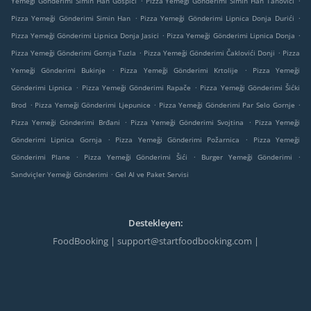
Yemeği Gönderimi Simin Han Gospići
Pizza Yemeği Gönderimi Simin Han Tanovići
.
.
Pizza Yemeği Gönderimi Simin Han
Pizza Yemeği Gönderimi Lipnica Donja Durići
.
.
Pizza Yemeği Gönderimi Lipnica Donja Jasici
Pizza Yemeği Gönderimi Lipnica Donja
.
.
Pizza Yemeği Gönderimi Gornja Tuzla
Pizza Yemeği Gönderimi Čaklovići Donji
Pizza
.
.
Yemeği Gönderimi Bukinje
Pizza Yemeği Gönderimi Krtolije
Pizza Yemeği
.
.
Gönderimi Lipnica
Pizza Yemeği Gönderimi Rapače
Pizza Yemeği Gönderimi Šićki
.
.
.
Brod
Pizza Yemeği Gönderimi Ljepunice
Pizza Yemeği Gönderimi Par Selo Gornje
.
.
Pizza Yemeği Gönderimi Brđani
Pizza Yemeği Gönderimi Svojtina
Pizza Yemeği
.
.
Gönderimi Lipnica Gornja
Pizza Yemeği Gönderimi Požarnica
Pizza Yemeği
.
.
.
Gönderimi Plane
Pizza Yemeği Gönderimi Šići
Burger Yemeği Gönderimi
.
Sandviçler Yemeği Gönderimi
Gel Al ve Paket Servisi
Destekleyen:
FoodBooking | support@startfoodbooking.com |