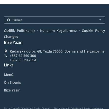
.
.
Gizlilik Politikamız
Kullanım Koşullarımız
Cookie Policy
Changes
Bize Yazın
Rudarska do br. 68, Tuzla 75000, Bosnia and Herzegovina
+387 62 560 300
+387 35 396-394
Links
Menü
Ön Sipariş
Bize Yazın
.
.
Pizza Yemeği Gönderimi Tuzla Cipelići
Pizza Yemeği Gönderimi Tuzla Medenice