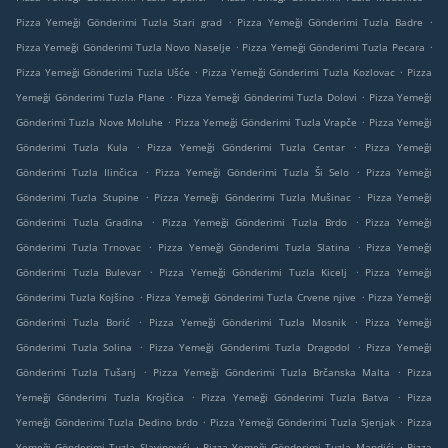
.
.
Pizza Yemeği Gönderimi Tuzla Stari grad
Pizza Yemeği Gönderimi Tuzla Badre
.
.
Pizza Yemeği Gönderimi Tuzla Novo Naselje
Pizza Yemeği Gönderimi Tuzla Pecara
.
.
Pizza Yemeği Gönderimi Tuzla Ušće
Pizza Yemeği Gönderimi Tuzla Kozlovac
Pizza
.
.
Yemeği Gönderimi Tuzla Plane
Pizza Yemeği Gönderimi Tuzla Dolovi
Pizza Yemeği
.
.
Gönderimi Tuzla Nove Moluhe
Pizza Yemeği Gönderimi Tuzla Vrapče
Pizza Yemeği
.
.
Gönderimi Tuzla Kula
Pizza Yemeği Gönderimi Tuzla Centar
Pizza Yemeği
.
.
Gönderimi Tuzla Ilinčica
Pizza Yemeği Gönderimi Tuzla Ši Selo
Pizza Yemeği
.
.
Gönderimi Tuzla Stupine
Pizza Yemeği Gönderimi Tuzla Mušinac
Pizza Yemeği
.
.
Gönderimi Tuzla Gradina
Pizza Yemeği Gönderimi Tuzla Brdo
Pizza Yemeği
.
.
Gönderimi Tuzla Trnovac
Pizza Yemeği Gönderimi Tuzla Slatina
Pizza Yemeği
.
.
Gönderimi Tuzla Bulevar
Pizza Yemeği Gönderimi Tuzla Kicelj
Pizza Yemeği
.
.
Gönderimi Tuzla Kojšino
Pizza Yemeği Gönderimi Tuzla Crvene njive
Pizza Yemeği
.
.
Gönderimi Tuzla Borić
Pizza Yemeği Gönderimi Tuzla Mosnik
Pizza Yemeği
.
.
Gönderimi Tuzla Solina
Pizza Yemeği Gönderimi Tuzla Dragodol
Pizza Yemeği
.
.
Gönderimi Tuzla Tušanj
Pizza Yemeği Gönderimi Tuzla Brčanska Malta
Pizza
.
.
Yemeği Gönderimi Tuzla Krojčica
Pizza Yemeği Gönderimi Tuzla Batva
Pizza
.
.
Yemeği Gönderimi Tuzla Dedino brdo
Pizza Yemeği Gönderimi Tuzla Sjenjak
Pizza
.
.
Yemeği Gönderimi Tuzla Slavinovići
Pizza Yemeği Gönderimi Tuzla Mandići
Pizza