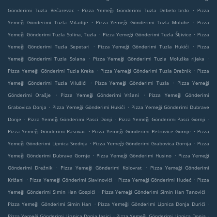
.
.
Gönderimi Tuzla Bećarevac
Pizza Yemeği Gönderimi Tuzla Debelo brdo
Pizza
.
.
Yemeği Gönderimi Tuzla Miladije
Pizza Yemeği Gönderimi Tuzla Moluhe
Pizza
.
.
Yemeği Gönderimi Tuzla Solina, Tuzla
Pizza Yemeği Gönderimi Tuzla Šljivice
Pizza
.
.
Yemeği Gönderimi Tuzla Sepetari
Pizza Yemeği Gönderimi Tuzla Hukići
Pizza
.
.
Yemeği Gönderimi Tuzla Solana
Pizza Yemeği Gönderimi Tuzla Moluška rijeka
.
.
Pizza Yemeği Gönderimi Tuzla Kreka
Pizza Yemeği Gönderimi Tuzla Drežnik
Pizza
.
.
Yemeği Gönderimi Tuzla Vilušići
Pizza Yemeği Gönderimi Tuzla
Pizza Yemeği
.
.
Gönderimi Orašje
Pizza Yemeği Gönderimi Vršani
Pizza Yemeği Gönderimi
.
.
Grabovica Donja
Pizza Yemeği Gönderimi Hukići
Pizza Yemeği Gönderimi Dubrave
.
.
.
Donje
Pizza Yemeği Gönderimi Pasci Donji
Pizza Yemeği Gönderimi Pasci Gornji
.
.
Pizza Yemeği Gönderimi Rasovac
Pizza Yemeği Gönderimi Petrovice Gornje
Pizza
.
.
Yemeği Gönderimi Lipnica Srednja
Pizza Yemeği Gönderimi Grabovica Gornja
Pizza
.
.
Yemeği Gönderimi Dubrave Gornje
Pizza Yemeği Gönderimi Husino
Pizza Yemeği
.
.
Gönderimi Drežnik
Pizza Yemeği Gönderimi Kolovrat
Pizza Yemeği Gönderimi
.
.
.
Križani
Pizza Yemeği Gönderimi Slavinovići
Pizza Yemeği Gönderimi Hudeč
Pizza
.
.
Yemeği Gönderimi Simin Han Gospići
Pizza Yemeği Gönderimi Simin Han Tanovići
.
.
Pizza Yemeği Gönderimi Simin Han
Pizza Yemeği Gönderimi Lipnica Donja Durići
.
.
Pizza Yemeği Gönderimi Lipnica Donja Jasici
Pizza Yemeği Gönderimi Lipnica Donja