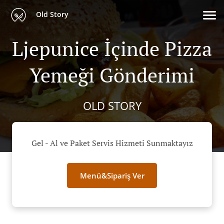
Old Story
Ljepunice İçinde Pizza
Yemeği Gönderimi
OLD STORY
Gel - Al ve Paket Servis Hizmeti Sunmaktayız
Menü&Sipariş Ver