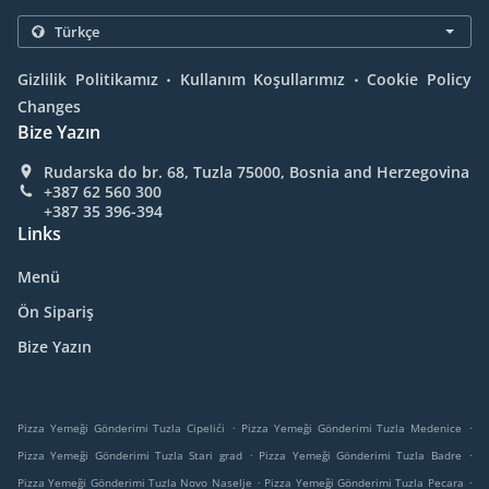
.
.
Gizlilik Politikamız
Kullanım Koşullarımız
Cookie Policy
Changes
Bize Yazın
Rudarska do br. 68, Tuzla 75000, Bosnia and Herzegovina
+387 62 560 300
+387 35 396-394
Links
Menü
Ön Sipariş
Bize Yazın
.
.
Pizza Yemeği Gönderimi Tuzla Cipelići
Pizza Yemeği Gönderimi Tuzla Medenice
.
.
Pizza Yemeği Gönderimi Tuzla Stari grad
Pizza Yemeği Gönderimi Tuzla Badre
.
.
Pizza Yemeği Gönderimi Tuzla Novo Naselje
Pizza Yemeği Gönderimi Tuzla Pecara