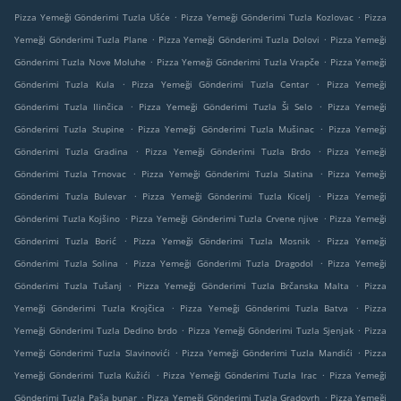
.
.
Pizza Yemeği Gönderimi Tuzla Ušće
Pizza Yemeği Gönderimi Tuzla Kozlovac
Pizza
.
.
Yemeği Gönderimi Tuzla Plane
Pizza Yemeği Gönderimi Tuzla Dolovi
Pizza Yemeği
.
.
Gönderimi Tuzla Nove Moluhe
Pizza Yemeği Gönderimi Tuzla Vrapče
Pizza Yemeği
.
.
Gönderimi Tuzla Kula
Pizza Yemeği Gönderimi Tuzla Centar
Pizza Yemeği
.
.
Gönderimi Tuzla Ilinčica
Pizza Yemeği Gönderimi Tuzla Ši Selo
Pizza Yemeği
.
.
Gönderimi Tuzla Stupine
Pizza Yemeği Gönderimi Tuzla Mušinac
Pizza Yemeği
.
.
Gönderimi Tuzla Gradina
Pizza Yemeği Gönderimi Tuzla Brdo
Pizza Yemeği
.
.
Gönderimi Tuzla Trnovac
Pizza Yemeği Gönderimi Tuzla Slatina
Pizza Yemeği
.
.
Gönderimi Tuzla Bulevar
Pizza Yemeği Gönderimi Tuzla Kicelj
Pizza Yemeği
.
.
Gönderimi Tuzla Kojšino
Pizza Yemeği Gönderimi Tuzla Crvene njive
Pizza Yemeği
.
.
Gönderimi Tuzla Borić
Pizza Yemeği Gönderimi Tuzla Mosnik
Pizza Yemeği
.
.
Gönderimi Tuzla Solina
Pizza Yemeği Gönderimi Tuzla Dragodol
Pizza Yemeği
.
.
Gönderimi Tuzla Tušanj
Pizza Yemeği Gönderimi Tuzla Brčanska Malta
Pizza
.
.
Yemeği Gönderimi Tuzla Krojčica
Pizza Yemeği Gönderimi Tuzla Batva
Pizza
.
.
Yemeği Gönderimi Tuzla Dedino brdo
Pizza Yemeği Gönderimi Tuzla Sjenjak
Pizza
.
.
Yemeği Gönderimi Tuzla Slavinovići
Pizza Yemeği Gönderimi Tuzla Mandići
Pizza
.
.
Yemeği Gönderimi Tuzla Kužići
Pizza Yemeği Gönderimi Tuzla Irac
Pizza Yemeği
.
.
Gönderimi Tuzla Paša bunar
Pizza Yemeği Gönderimi Tuzla Gradovrh
Pizza Yemeği