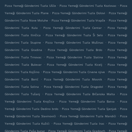
.
.
Pizza Yemeği Gönderimi Tuzla Ušće
Pizza Yemeği Gönderimi Tuzla Kozlovac
Pizza
.
.
Yemeği Gönderimi Tuzla Plane
Pizza Yemeği Gönderimi Tuzla Dolovi
Pizza Yemeği
.
.
Gönderimi Tuzla Nove Moluhe
Pizza Yemeği Gönderimi Tuzla Vrapče
Pizza Yemeği
.
.
Gönderimi Tuzla Kula
Pizza Yemeği Gönderimi Tuzla Centar
Pizza Yemeği
.
.
Gönderimi Tuzla Ilinčica
Pizza Yemeği Gönderimi Tuzla Ši Selo
Pizza Yemeği
.
.
Gönderimi Tuzla Stupine
Pizza Yemeği Gönderimi Tuzla Mušinac
Pizza Yemeği
.
.
Gönderimi Tuzla Gradina
Pizza Yemeği Gönderimi Tuzla Brdo
Pizza Yemeği
.
.
Gönderimi Tuzla Trnovac
Pizza Yemeği Gönderimi Tuzla Slatina
Pizza Yemeği
.
.
Gönderimi Tuzla Bulevar
Pizza Yemeği Gönderimi Tuzla Kicelj
Pizza Yemeği
.
.
Gönderimi Tuzla Kojšino
Pizza Yemeği Gönderimi Tuzla Crvene njive
Pizza Yemeği
.
.
Gönderimi Tuzla Borić
Pizza Yemeği Gönderimi Tuzla Mosnik
Pizza Yemeği
.
.
Gönderimi Tuzla Solina
Pizza Yemeği Gönderimi Tuzla Dragodol
Pizza Yemeği
.
.
Gönderimi Tuzla Tušanj
Pizza Yemeği Gönderimi Tuzla Brčanska Malta
Pizza
.
.
Yemeği Gönderimi Tuzla Krojčica
Pizza Yemeği Gönderimi Tuzla Batva
Pizza
.
.
Yemeği Gönderimi Tuzla Dedino brdo
Pizza Yemeği Gönderimi Tuzla Sjenjak
Pizza
.
.
Yemeği Gönderimi Tuzla Slavinovići
Pizza Yemeği Gönderimi Tuzla Mandići
Pizza
.
.
Yemeği Gönderimi Tuzla Kužići
Pizza Yemeği Gönderimi Tuzla Irac
Pizza Yemeği
.
.
Gönderimi Tuzla Paša bunar
Pizza Yemeği Gönderimi Tuzla Gradovrh
Pizza Yemeği