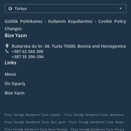
.
.
Gizlilik Politikamız
Kullanım Koşullarımız
Cookie Policy
Changes
Bize Yazın
Rudarska do br. 68, Tuzla 75000, Bosnia and Herzegovina
+387 62 560 300
+387 35 396-394
Links
Menü
Ön Sipariş
Bize Yazın
.
.
Pizza Yemeği Gönderimi Tuzla Cipelići
Pizza Yemeği Gönderimi Tuzla Medenice
.
.
Pizza Yemeği Gönderimi Tuzla Stari grad
Pizza Yemeği Gönderimi Tuzla Badre
.
.
Pizza Yemeği Gönderimi Tuzla Novo Naselje
Pizza Yemeği Gönderimi Tuzla Pecara