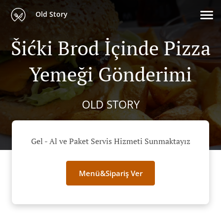
Old Story
Šićki Brod İçinde Pizza
Yemeği Gönderimi
OLD STORY
Gel - Al ve Paket Servis Hizmeti Sunmaktayız
Menü&Sipariş Ver