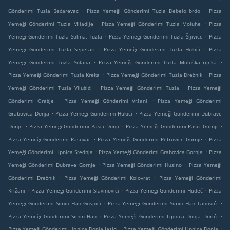
.
.
Gönderimi Tuzla Bećarevac
Pizza Yemeği Gönderimi Tuzla Debelo brdo
Pizza
.
.
Yemeği Gönderimi Tuzla Miladije
Pizza Yemeği Gönderimi Tuzla Moluhe
Pizza
.
.
Yemeği Gönderimi Tuzla Solina, Tuzla
Pizza Yemeği Gönderimi Tuzla Šljivice
Pizza
.
.
Yemeği Gönderimi Tuzla Sepetari
Pizza Yemeği Gönderimi Tuzla Hukići
Pizza
.
.
Yemeği Gönderimi Tuzla Solana
Pizza Yemeği Gönderimi Tuzla Moluška rijeka
.
.
Pizza Yemeği Gönderimi Tuzla Kreka
Pizza Yemeği Gönderimi Tuzla Drežnik
Pizza
.
.
Yemeği Gönderimi Tuzla Vilušići
Pizza Yemeği Gönderimi Tuzla
Pizza Yemeği
.
.
Gönderimi Orašje
Pizza Yemeği Gönderimi Vršani
Pizza Yemeği Gönderimi
.
.
Grabovica Donja
Pizza Yemeği Gönderimi Hukići
Pizza Yemeği Gönderimi Dubrave
.
.
.
Donje
Pizza Yemeği Gönderimi Pasci Donji
Pizza Yemeği Gönderimi Pasci Gornji
.
.
Pizza Yemeği Gönderimi Rasovac
Pizza Yemeği Gönderimi Petrovice Gornje
Pizza
.
.
Yemeği Gönderimi Lipnica Srednja
Pizza Yemeği Gönderimi Grabovica Gornja
Pizza
.
.
Yemeği Gönderimi Dubrave Gornje
Pizza Yemeği Gönderimi Husino
Pizza Yemeği
.
.
Gönderimi Drežnik
Pizza Yemeği Gönderimi Kolovrat
Pizza Yemeği Gönderimi
.
.
.
Križani
Pizza Yemeği Gönderimi Slavinovići
Pizza Yemeği Gönderimi Hudeč
Pizza
.
.
Yemeği Gönderimi Simin Han Gospići
Pizza Yemeği Gönderimi Simin Han Tanovići
.
.
Pizza Yemeği Gönderimi Simin Han
Pizza Yemeği Gönderimi Lipnica Donja Durići
.
.
Pizza Yemeği Gönderimi Lipnica Donja Jasici
Pizza Yemeği Gönderimi Lipnica Donja