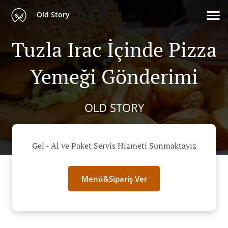
Old Story
Tuzla Irac İçinde Pizza
Yemeği Gönderimi
OLD STORY
Gel - Al ve Paket Servis Hizmeti Sunmaktayız
Menü&Sipariş Ver