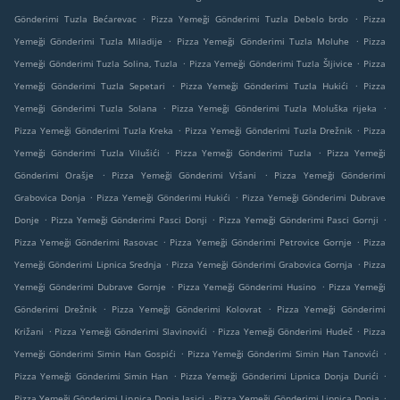
.
.
Gönderimi Tuzla Bećarevac
Pizza Yemeği Gönderimi Tuzla Debelo brdo
Pizza
.
.
Yemeği Gönderimi Tuzla Miladije
Pizza Yemeği Gönderimi Tuzla Moluhe
Pizza
.
.
Yemeği Gönderimi Tuzla Solina, Tuzla
Pizza Yemeği Gönderimi Tuzla Šljivice
Pizza
.
.
Yemeği Gönderimi Tuzla Sepetari
Pizza Yemeği Gönderimi Tuzla Hukići
Pizza
.
.
Yemeği Gönderimi Tuzla Solana
Pizza Yemeği Gönderimi Tuzla Moluška rijeka
.
.
Pizza Yemeği Gönderimi Tuzla Kreka
Pizza Yemeği Gönderimi Tuzla Drežnik
Pizza
.
.
Yemeği Gönderimi Tuzla Vilušići
Pizza Yemeği Gönderimi Tuzla
Pizza Yemeği
.
.
Gönderimi Orašje
Pizza Yemeği Gönderimi Vršani
Pizza Yemeği Gönderimi
.
.
Grabovica Donja
Pizza Yemeği Gönderimi Hukići
Pizza Yemeği Gönderimi Dubrave
.
.
.
Donje
Pizza Yemeği Gönderimi Pasci Donji
Pizza Yemeği Gönderimi Pasci Gornji
.
.
Pizza Yemeği Gönderimi Rasovac
Pizza Yemeği Gönderimi Petrovice Gornje
Pizza
.
.
Yemeği Gönderimi Lipnica Srednja
Pizza Yemeği Gönderimi Grabovica Gornja
Pizza
.
.
Yemeği Gönderimi Dubrave Gornje
Pizza Yemeği Gönderimi Husino
Pizza Yemeği
.
.
Gönderimi Drežnik
Pizza Yemeği Gönderimi Kolovrat
Pizza Yemeği Gönderimi
.
.
.
Križani
Pizza Yemeği Gönderimi Slavinovići
Pizza Yemeği Gönderimi Hudeč
Pizza
.
.
Yemeği Gönderimi Simin Han Gospići
Pizza Yemeği Gönderimi Simin Han Tanovići
.
.
Pizza Yemeği Gönderimi Simin Han
Pizza Yemeği Gönderimi Lipnica Donja Durići
.
.
Pizza Yemeği Gönderimi Lipnica Donja Jasici
Pizza Yemeği Gönderimi Lipnica Donja