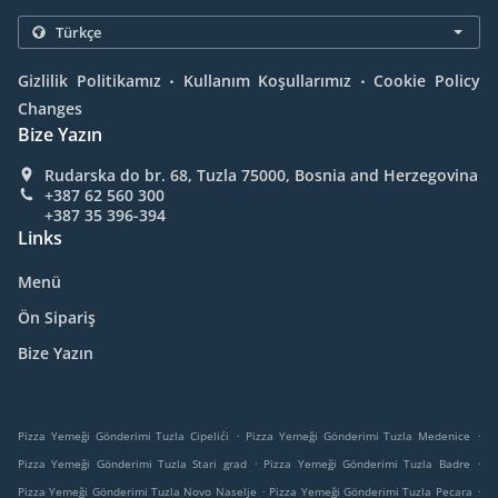
.
.
Gizlilik Politikamız
Kullanım Koşullarımız
Cookie Policy
Changes
Bize Yazın
Rudarska do br. 68, Tuzla 75000, Bosnia and Herzegovina
+387 62 560 300
+387 35 396-394
Links
Menü
Ön Sipariş
Bize Yazın
.
.
Pizza Yemeği Gönderimi Tuzla Cipelići
Pizza Yemeği Gönderimi Tuzla Medenice
.
.
Pizza Yemeği Gönderimi Tuzla Stari grad
Pizza Yemeği Gönderimi Tuzla Badre
.
.
Pizza Yemeği Gönderimi Tuzla Novo Naselje
Pizza Yemeği Gönderimi Tuzla Pecara