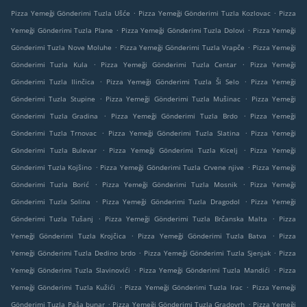
.
.
Pizza Yemeği Gönderimi Tuzla Ušće
Pizza Yemeği Gönderimi Tuzla Kozlovac
Pizza
.
.
Yemeği Gönderimi Tuzla Plane
Pizza Yemeği Gönderimi Tuzla Dolovi
Pizza Yemeği
.
.
Gönderimi Tuzla Nove Moluhe
Pizza Yemeği Gönderimi Tuzla Vrapče
Pizza Yemeği
.
.
Gönderimi Tuzla Kula
Pizza Yemeği Gönderimi Tuzla Centar
Pizza Yemeği
.
.
Gönderimi Tuzla Ilinčica
Pizza Yemeği Gönderimi Tuzla Ši Selo
Pizza Yemeği
.
.
Gönderimi Tuzla Stupine
Pizza Yemeği Gönderimi Tuzla Mušinac
Pizza Yemeği
.
.
Gönderimi Tuzla Gradina
Pizza Yemeği Gönderimi Tuzla Brdo
Pizza Yemeği
.
.
Gönderimi Tuzla Trnovac
Pizza Yemeği Gönderimi Tuzla Slatina
Pizza Yemeği
.
.
Gönderimi Tuzla Bulevar
Pizza Yemeği Gönderimi Tuzla Kicelj
Pizza Yemeği
.
.
Gönderimi Tuzla Kojšino
Pizza Yemeği Gönderimi Tuzla Crvene njive
Pizza Yemeği
.
.
Gönderimi Tuzla Borić
Pizza Yemeği Gönderimi Tuzla Mosnik
Pizza Yemeği
.
.
Gönderimi Tuzla Solina
Pizza Yemeği Gönderimi Tuzla Dragodol
Pizza Yemeği
.
.
Gönderimi Tuzla Tušanj
Pizza Yemeği Gönderimi Tuzla Brčanska Malta
Pizza
.
.
Yemeği Gönderimi Tuzla Krojčica
Pizza Yemeği Gönderimi Tuzla Batva
Pizza
.
.
Yemeği Gönderimi Tuzla Dedino brdo
Pizza Yemeği Gönderimi Tuzla Sjenjak
Pizza
.
.
Yemeği Gönderimi Tuzla Slavinovići
Pizza Yemeği Gönderimi Tuzla Mandići
Pizza
.
.
Yemeği Gönderimi Tuzla Kužići
Pizza Yemeği Gönderimi Tuzla Irac
Pizza Yemeği
.
.
Gönderimi Tuzla Paša bunar
Pizza Yemeği Gönderimi Tuzla Gradovrh
Pizza Yemeği