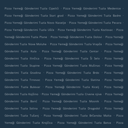
.
.
Pizza Yemeği Gönderimi Tuzla Cipelići
Pizza Yemeği Gönderimi Tuzla Medenice
.
.
Pizza Yemeği Gönderimi Tuzla Stari grad
Pizza Yemeği Gönderimi Tuzla Badre
.
.
Pizza Yemeği Gönderimi Tuzla Novo Naselje
Pizza Yemeği Gönderimi Tuzla Pecara
.
.
Pizza Yemeği Gönderimi Tuzla Ušće
Pizza Yemeği Gönderimi Tuzla Kozlovac
Pizza
.
.
Yemeği Gönderimi Tuzla Plane
Pizza Yemeği Gönderimi Tuzla Dolovi
Pizza Yemeği
.
.
Gönderimi Tuzla Nove Moluhe
Pizza Yemeği Gönderimi Tuzla Vrapče
Pizza Yemeği
.
.
Gönderimi Tuzla Kula
Pizza Yemeği Gönderimi Tuzla Centar
Pizza Yemeği
.
.
Gönderimi Tuzla Ilinčica
Pizza Yemeği Gönderimi Tuzla Ši Selo
Pizza Yemeği
.
.
Gönderimi Tuzla Stupine
Pizza Yemeği Gönderimi Tuzla Mušinac
Pizza Yemeği
.
.
Gönderimi Tuzla Gradina
Pizza Yemeği Gönderimi Tuzla Brdo
Pizza Yemeği
.
.
Gönderimi Tuzla Trnovac
Pizza Yemeği Gönderimi Tuzla Slatina
Pizza Yemeği
.
.
Gönderimi Tuzla Bulevar
Pizza Yemeği Gönderimi Tuzla Kicelj
Pizza Yemeği
.
.
Gönderimi Tuzla Kojšino
Pizza Yemeği Gönderimi Tuzla Crvene njive
Pizza Yemeği
.
.
Gönderimi Tuzla Borić
Pizza Yemeği Gönderimi Tuzla Mosnik
Pizza Yemeği
.
.
Gönderimi Tuzla Solina
Pizza Yemeği Gönderimi Tuzla Dragodol
Pizza Yemeği
.
.
Gönderimi Tuzla Tušanj
Pizza Yemeği Gönderimi Tuzla Brčanska Malta
Pizza
.
.
Yemeği Gönderimi Tuzla Krojčica
Pizza Yemeği Gönderimi Tuzla Batva
Pizza