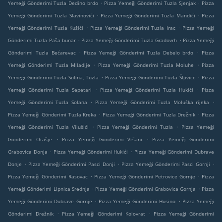
.
.
Yemeği Gönderimi Tuzla Dedino brdo
Pizza Yemeği Gönderimi Tuzla Sjenjak
Pizza
.
.
Yemeği Gönderimi Tuzla Slavinovići
Pizza Yemeği Gönderimi Tuzla Mandići
Pizza
.
.
Yemeği Gönderimi Tuzla Kužići
Pizza Yemeği Gönderimi Tuzla Irac
Pizza Yemeği
.
.
Gönderimi Tuzla Paša bunar
Pizza Yemeği Gönderimi Tuzla Gradovrh
Pizza Yemeği
.
.
Gönderimi Tuzla Bećarevac
Pizza Yemeği Gönderimi Tuzla Debelo brdo
Pizza
.
.
Yemeği Gönderimi Tuzla Miladije
Pizza Yemeği Gönderimi Tuzla Moluhe
Pizza
.
.
Yemeği Gönderimi Tuzla Solina, Tuzla
Pizza Yemeği Gönderimi Tuzla Šljivice
Pizza
.
.
Yemeği Gönderimi Tuzla Sepetari
Pizza Yemeği Gönderimi Tuzla Hukići
Pizza
.
.
Yemeği Gönderimi Tuzla Solana
Pizza Yemeği Gönderimi Tuzla Moluška rijeka
.
.
Pizza Yemeği Gönderimi Tuzla Kreka
Pizza Yemeği Gönderimi Tuzla Drežnik
Pizza
.
.
Yemeği Gönderimi Tuzla Vilušići
Pizza Yemeği Gönderimi Tuzla
Pizza Yemeği
.
.
Gönderimi Orašje
Pizza Yemeği Gönderimi Vršani
Pizza Yemeği Gönderimi
.
.
Grabovica Donja
Pizza Yemeği Gönderimi Hukići
Pizza Yemeği Gönderimi Dubrave
.
.
.
Donje
Pizza Yemeği Gönderimi Pasci Donji
Pizza Yemeği Gönderimi Pasci Gornji
.
.
Pizza Yemeği Gönderimi Rasovac
Pizza Yemeği Gönderimi Petrovice Gornje
Pizza
.
.
Yemeği Gönderimi Lipnica Srednja
Pizza Yemeği Gönderimi Grabovica Gornja
Pizza
.
.
Yemeği Gönderimi Dubrave Gornje
Pizza Yemeği Gönderimi Husino
Pizza Yemeği
.
.
Gönderimi Drežnik
Pizza Yemeği Gönderimi Kolovrat
Pizza Yemeği Gönderimi