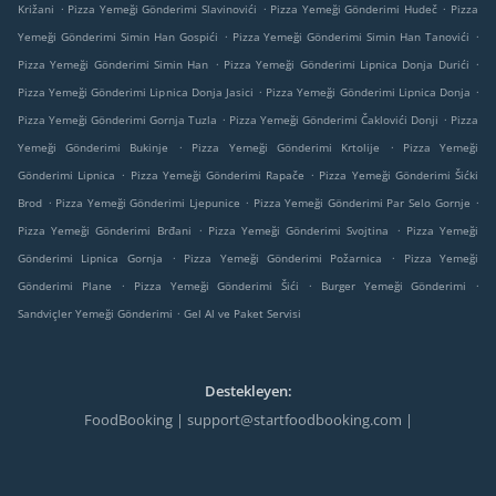
.
.
.
Križani
Pizza Yemeği Gönderimi Slavinovići
Pizza Yemeği Gönderimi Hudeč
Pizza
.
.
Yemeği Gönderimi Simin Han Gospići
Pizza Yemeği Gönderimi Simin Han Tanovići
.
.
Pizza Yemeği Gönderimi Simin Han
Pizza Yemeği Gönderimi Lipnica Donja Durići
.
.
Pizza Yemeği Gönderimi Lipnica Donja Jasici
Pizza Yemeği Gönderimi Lipnica Donja
.
.
Pizza Yemeği Gönderimi Gornja Tuzla
Pizza Yemeği Gönderimi Čaklovići Donji
Pizza
.
.
Yemeği Gönderimi Bukinje
Pizza Yemeği Gönderimi Krtolije
Pizza Yemeği
.
.
Gönderimi Lipnica
Pizza Yemeği Gönderimi Rapače
Pizza Yemeği Gönderimi Šićki
.
.
.
Brod
Pizza Yemeği Gönderimi Ljepunice
Pizza Yemeği Gönderimi Par Selo Gornje
.
.
Pizza Yemeği Gönderimi Brđani
Pizza Yemeği Gönderimi Svojtina
Pizza Yemeği
.
.
Gönderimi Lipnica Gornja
Pizza Yemeği Gönderimi Požarnica
Pizza Yemeği
.
.
.
Gönderimi Plane
Pizza Yemeği Gönderimi Šići
Burger Yemeği Gönderimi
.
Sandviçler Yemeği Gönderimi
Gel Al ve Paket Servisi
Destekleyen:
FoodBooking | support@startfoodbooking.com |