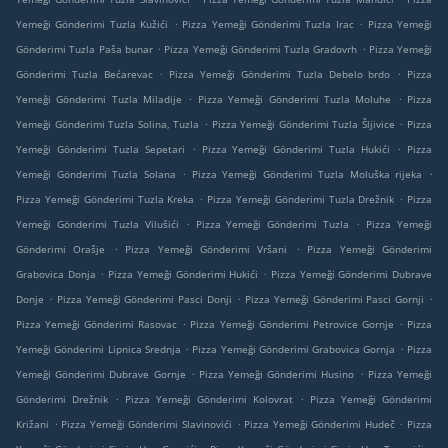
.
.
Yemeği Gönderimi Tuzla Kužići
Pizza Yemeği Gönderimi Tuzla Irac
Pizza Yemeği
.
.
Gönderimi Tuzla Paša bunar
Pizza Yemeği Gönderimi Tuzla Gradovrh
Pizza Yemeği
.
.
Gönderimi Tuzla Bećarevac
Pizza Yemeği Gönderimi Tuzla Debelo brdo
Pizza
.
.
Yemeği Gönderimi Tuzla Miladije
Pizza Yemeği Gönderimi Tuzla Moluhe
Pizza
.
.
Yemeği Gönderimi Tuzla Solina, Tuzla
Pizza Yemeği Gönderimi Tuzla Šljivice
Pizza
.
.
Yemeği Gönderimi Tuzla Sepetari
Pizza Yemeği Gönderimi Tuzla Hukići
Pizza
.
.
Yemeği Gönderimi Tuzla Solana
Pizza Yemeği Gönderimi Tuzla Moluška rijeka
.
.
Pizza Yemeği Gönderimi Tuzla Kreka
Pizza Yemeği Gönderimi Tuzla Drežnik
Pizza
.
.
Yemeği Gönderimi Tuzla Vilušići
Pizza Yemeği Gönderimi Tuzla
Pizza Yemeği
.
.
Gönderimi Orašje
Pizza Yemeği Gönderimi Vršani
Pizza Yemeği Gönderimi
.
.
Grabovica Donja
Pizza Yemeği Gönderimi Hukići
Pizza Yemeği Gönderimi Dubrave
.
.
.
Donje
Pizza Yemeği Gönderimi Pasci Donji
Pizza Yemeği Gönderimi Pasci Gornji
.
.
Pizza Yemeği Gönderimi Rasovac
Pizza Yemeği Gönderimi Petrovice Gornje
Pizza
.
.
Yemeği Gönderimi Lipnica Srednja
Pizza Yemeği Gönderimi Grabovica Gornja
Pizza
.
.
Yemeği Gönderimi Dubrave Gornje
Pizza Yemeği Gönderimi Husino
Pizza Yemeği
.
.
Gönderimi Drežnik
Pizza Yemeği Gönderimi Kolovrat
Pizza Yemeği Gönderimi
.
.
.
Križani
Pizza Yemeği Gönderimi Slavinovići
Pizza Yemeği Gönderimi Hudeč
Pizza
.
.