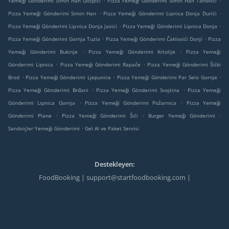
Yemeği Gönderimi Simin Han Gospići
Pizza Yemeği Gönderimi Simin Han Tanovići
.
.
Pizza Yemeği Gönderimi Simin Han
Pizza Yemeği Gönderimi Lipnica Donja Durići
.
.
Pizza Yemeği Gönderimi Lipnica Donja Jasici
Pizza Yemeği Gönderimi Lipnica Donja
.
.
Pizza Yemeği Gönderimi Gornja Tuzla
Pizza Yemeği Gönderimi Čaklovići Donji
Pizza
.
.
Yemeği Gönderimi Bukinje
Pizza Yemeği Gönderimi Krtolije
Pizza Yemeği
.
.
Gönderimi Lipnica
Pizza Yemeği Gönderimi Rapače
Pizza Yemeği Gönderimi Šićki
.
.
.
Brod
Pizza Yemeği Gönderimi Ljepunice
Pizza Yemeği Gönderimi Par Selo Gornje
.
.
Pizza Yemeği Gönderimi Brđani
Pizza Yemeği Gönderimi Svojtina
Pizza Yemeği
.
.
Gönderimi Lipnica Gornja
Pizza Yemeği Gönderimi Požarnica
Pizza Yemeği
.
.
.
Gönderimi Plane
Pizza Yemeği Gönderimi Šići
Burger Yemeği Gönderimi
.
Sandviçler Yemeği Gönderimi
Gel Al ve Paket Servisi
Destekleyen:
FoodBooking | support@startfoodbooking.com |