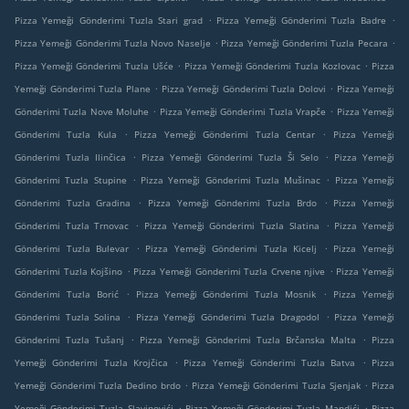
.
.
Pizza Yemeği Gönderimi Tuzla Stari grad
Pizza Yemeği Gönderimi Tuzla Badre
.
.
Pizza Yemeği Gönderimi Tuzla Novo Naselje
Pizza Yemeği Gönderimi Tuzla Pecara
.
.
Pizza Yemeği Gönderimi Tuzla Ušće
Pizza Yemeği Gönderimi Tuzla Kozlovac
Pizza
.
.
Yemeği Gönderimi Tuzla Plane
Pizza Yemeği Gönderimi Tuzla Dolovi
Pizza Yemeği
.
.
Gönderimi Tuzla Nove Moluhe
Pizza Yemeği Gönderimi Tuzla Vrapče
Pizza Yemeği
.
.
Gönderimi Tuzla Kula
Pizza Yemeği Gönderimi Tuzla Centar
Pizza Yemeği
.
.
Gönderimi Tuzla Ilinčica
Pizza Yemeği Gönderimi Tuzla Ši Selo
Pizza Yemeği
.
.
Gönderimi Tuzla Stupine
Pizza Yemeği Gönderimi Tuzla Mušinac
Pizza Yemeği
.
.
Gönderimi Tuzla Gradina
Pizza Yemeği Gönderimi Tuzla Brdo
Pizza Yemeği
.
.
Gönderimi Tuzla Trnovac
Pizza Yemeği Gönderimi Tuzla Slatina
Pizza Yemeği
.
.
Gönderimi Tuzla Bulevar
Pizza Yemeği Gönderimi Tuzla Kicelj
Pizza Yemeği
.
.
Gönderimi Tuzla Kojšino
Pizza Yemeği Gönderimi Tuzla Crvene njive
Pizza Yemeği
.
.
Gönderimi Tuzla Borić
Pizza Yemeği Gönderimi Tuzla Mosnik
Pizza Yemeği
.
.
Gönderimi Tuzla Solina
Pizza Yemeği Gönderimi Tuzla Dragodol
Pizza Yemeği
.
.
Gönderimi Tuzla Tušanj
Pizza Yemeği Gönderimi Tuzla Brčanska Malta
Pizza
.
.
Yemeği Gönderimi Tuzla Krojčica
Pizza Yemeği Gönderimi Tuzla Batva
Pizza
.
.
Yemeği Gönderimi Tuzla Dedino brdo
Pizza Yemeği Gönderimi Tuzla Sjenjak
Pizza
.
.
Yemeği Gönderimi Tuzla Slavinovići
Pizza Yemeği Gönderimi Tuzla Mandići
Pizza