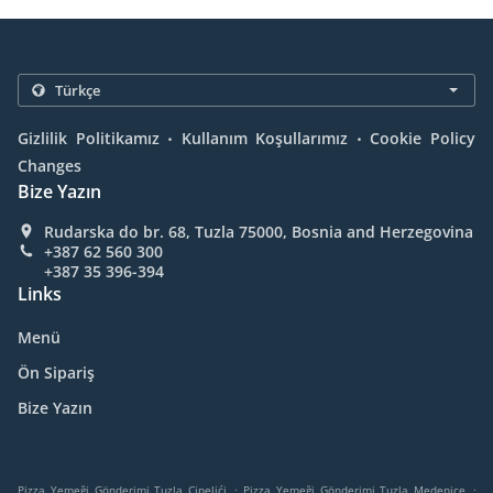
.
.
Gizlilik Politikamız
Kullanım Koşullarımız
Cookie Policy
Changes
Bize Yazın
Rudarska do br. 68, Tuzla 75000, Bosnia and Herzegovina
+387 62 560 300
+387 35 396-394
Links
Menü
Ön Sipariş
Bize Yazın
.
.
Pizza Yemeği Gönderimi Tuzla Cipelići
Pizza Yemeği Gönderimi Tuzla Medenice