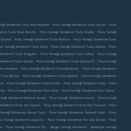
.
.
meği Gönderimi Tuzla Novo Naselje
Pizza Yemeği Gönderimi Tuzla Pecara
Pizza
.
.
erimi Tuzla Nove Moluhe
Pizza Yemeği Gönderimi Tuzla Vrapče
Pizza Yemeği
.
.
 Stupine
Pizza Yemeği Gönderimi Tuzla Mušinac
Pizza Yemeği Gönderimi Tuzla
.
.
zza Yemeği Gönderimi Tuzla Kicelj
Pizza Yemeği Gönderimi Tuzla Kojšino
Pizza
.
.
Gönderimi Tuzla Dragodol
Pizza Yemeği Gönderimi Tuzla Tušanj
Pizza Yemeği
.
.
Gönderimi Tuzla Sjenjak
Pizza Yemeği Gönderimi Tuzla Slavinovići
Pizza Yemeği
.
.
zla Gradovrh
Pizza Yemeği Gönderimi Tuzla Bećarevac
Pizza Yemeği Gönderimi
.
.
Tuzla Šljivice
Pizza Yemeği Gönderimi Tuzla Sepetari
Pizza Yemeği Gönderimi
.
.
.
nik
Pizza Yemeği Gönderimi Tuzla Vilušići
Pizza Yemeği Gönderimi Tuzla
Pizza
.
.
.
nje
Pizza Yemeği Gönderimi Pasci Donji
Pizza Yemeği Gönderimi Pasci Gornji
.
.
emeği Gönderimi Dubrave Gornje
Pizza Yemeği Gönderimi Husino
Pizza Yemeği
.
.
Gönderimi Simin Han Gospići
Pizza Yemeği Gönderimi Simin Han Tanovići
Pizza
.
.
 Yemeği Gönderimi Gornja Tuzla
Pizza Yemeği Gönderimi Čaklovići Donji
Pizza
.
.
za Yemeği Gönderimi Ljepunice
Pizza Yemeği Gönderimi Par Selo Gornje
Pizza
.
.
.
ne
Pizza Yemeği Gönderimi Šići
Burger Yemeği Gönderimi
Sandviçler Yemeği