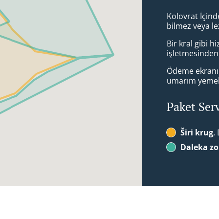
Kolovrat İçin
bilmez veya le
Bir kral gibi 
işletmesinden 
Ödeme ekranın
umarım yemek 
Paket Ser
Širi krug
,
Daleka z