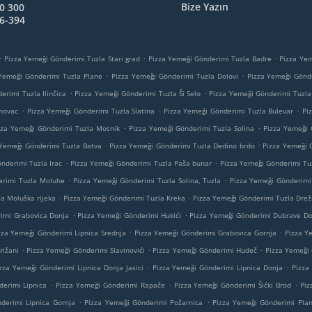
Bize Yazın
0 300
6-394
.
.
.
Pizza Yemeği Gönderimi Tuzla Stari grad
Pizza Yemeği Gönderimi Tuzla Badre
Pizza Ye
.
.
Yemeği Gönderimi Tuzla Plane
Pizza Yemeği Gönderimi Tuzla Dolovi
Pizza Yemeği Gönd
.
.
erimi Tuzla Ilinčica
Pizza Yemeği Gönderimi Tuzla Ši Selo
Pizza Yemeği Gönderimi Tuzla
.
.
.
rnovac
Pizza Yemeği Gönderimi Tuzla Slatina
Pizza Yemeği Gönderimi Tuzla Bulevar
Pi
.
.
zza Yemeği Gönderimi Tuzla Mosnik
Pizza Yemeği Gönderimi Tuzla Solina
Pizza Yemeği 
.
.
 Yemeği Gönderimi Tuzla Batva
Pizza Yemeği Gönderimi Tuzla Dedino brdo
Pizza Yemeği 
.
.
nderimi Tuzla Irac
Pizza Yemeği Gönderimi Tuzla Paša bunar
Pizza Yemeği Gönderimi Tu
.
.
erimi Tuzla Moluhe
Pizza Yemeği Gönderimi Tuzla Solina, Tuzla
Pizza Yemeği Gönderimi 
.
.
a Moluška rijeka
Pizza Yemeği Gönderimi Tuzla Kreka
Pizza Yemeği Gönderimi Tuzla Drež
.
.
imi Grabovica Donja
Pizza Yemeği Gönderimi Hukići
Pizza Yemeği Gönderimi Dubrave Do
.
.
zza Yemeği Gönderimi Lipnica Srednja
Pizza Yemeği Gönderimi Grabovica Gornja
Pizza Y
.
.
.
rižani
Pizza Yemeği Gönderimi Slavinovići
Pizza Yemeği Gönderimi Hudeč
Pizza Yemeği 
.
.
zza Yemeği Gönderimi Lipnica Donja Jasici
Pizza Yemeği Gönderimi Lipnica Donja
Pizza
.
.
.
derimi Lipnica
Pizza Yemeği Gönderimi Rapače
Pizza Yemeği Gönderimi Šićki Brod
Piz
.
.
derimi Lipnica Gornja
Pizza Yemeği Gönderimi Požarnica
Pizza Yemeği Gönderimi Pla