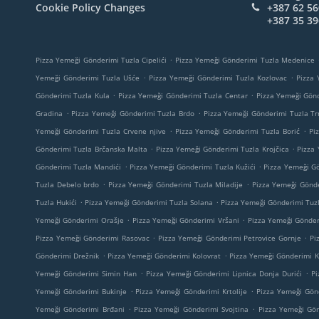
Cookie Policy Changes
+387 62 56
+387 35 39
.
Pizza Yemeği Gönderimi Tuzla Cipelići
Pizza Yemeği Gönderimi Tuzla Medenice
.
.
Yemeği Gönderimi Tuzla Ušće
Pizza Yemeği Gönderimi Tuzla Kozlovac
Pizza 
.
.
Gönderimi Tuzla Kula
Pizza Yemeği Gönderimi Tuzla Centar
Pizza Yemeği Gönd
.
.
Gradina
Pizza Yemeği Gönderimi Tuzla Brdo
Pizza Yemeği Gönderimi Tuzla T
.
.
Yemeği Gönderimi Tuzla Crvene njive
Pizza Yemeği Gönderimi Tuzla Borić
Pi
.
.
Gönderimi Tuzla Brčanska Malta
Pizza Yemeği Gönderimi Tuzla Krojčica
Pizza
.
.
Gönderimi Tuzla Mandići
Pizza Yemeği Gönderimi Tuzla Kužići
Pizza Yemeği Gö
.
.
Tuzla Debelo brdo
Pizza Yemeği Gönderimi Tuzla Miladije
Pizza Yemeği Gönd
.
.
Tuzla Hukići
Pizza Yemeği Gönderimi Tuzla Solana
Pizza Yemeği Gönderimi Tuzl
.
.
Yemeği Gönderimi Orašje
Pizza Yemeği Gönderimi Vršani
Pizza Yemeği Gönder
.
.
Pizza Yemeği Gönderimi Rasovac
Pizza Yemeği Gönderimi Petrovice Gornje
Pi
.
.
Gönderimi Drežnik
Pizza Yemeği Gönderimi Kolovrat
Pizza Yemeği Gönderimi K
.
.
Yemeği Gönderimi Simin Han
Pizza Yemeği Gönderimi Lipnica Donja Durići
Pi
.
.
Yemeği Gönderimi Bukinje
Pizza Yemeği Gönderimi Krtolije
Pizza Yemeği Gön
.
.
Yemeği Gönderimi Brđani
Pizza Yemeği Gönderimi Svojtina
Pizza Yemeği Gön