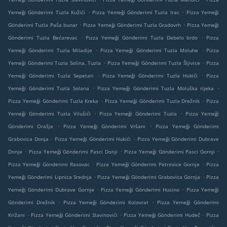
.
.
Yemeği Gönderimi Tuzla Kužići
Pizza Yemeği Gönderimi Tuzla Irac
Pizza Yemeği
.
.
Gönderimi Tuzla Paša bunar
Pizza Yemeği Gönderimi Tuzla Gradovrh
Pizza Yemeği
.
.
Gönderimi Tuzla Bećarevac
Pizza Yemeği Gönderimi Tuzla Debelo brdo
Pizza
.
.
Yemeği Gönderimi Tuzla Miladije
Pizza Yemeği Gönderimi Tuzla Moluhe
Pizza
.
.
Yemeği Gönderimi Tuzla Solina, Tuzla
Pizza Yemeği Gönderimi Tuzla Šljivice
Pizza
.
.
Yemeği Gönderimi Tuzla Sepetari
Pizza Yemeği Gönderimi Tuzla Hukići
Pizza
.
.
Yemeği Gönderimi Tuzla Solana
Pizza Yemeği Gönderimi Tuzla Moluška rijeka
.
.
Pizza Yemeği Gönderimi Tuzla Kreka
Pizza Yemeği Gönderimi Tuzla Drežnik
Pizza
.
.
Yemeği Gönderimi Tuzla Vilušići
Pizza Yemeği Gönderimi Tuzla
Pizza Yemeği
.
.
Gönderimi Orašje
Pizza Yemeği Gönderimi Vršani
Pizza Yemeği Gönderimi
.
.
Grabovica Donja
Pizza Yemeği Gönderimi Hukići
Pizza Yemeği Gönderimi Dubrave
.
.
.
Donje
Pizza Yemeği Gönderimi Pasci Donji
Pizza Yemeği Gönderimi Pasci Gornji
.
.
Pizza Yemeği Gönderimi Rasovac
Pizza Yemeği Gönderimi Petrovice Gornje
Pizza
.
.
Yemeği Gönderimi Lipnica Srednja
Pizza Yemeği Gönderimi Grabovica Gornja
Pizza
.
.
Yemeği Gönderimi Dubrave Gornje
Pizza Yemeği Gönderimi Husino
Pizza Yemeği
.
.
Gönderimi Drežnik
Pizza Yemeği Gönderimi Kolovrat
Pizza Yemeği Gönderimi
.
.
.
Križani
Pizza Yemeği Gönderimi Slavinovići
Pizza Yemeği Gönderimi Hudeč
Pizza
.
.