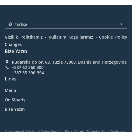
.
.
Gizlilik Politikamız
Kullanım Koşullarımız
Cookie Policy
Changes
Bize Yazın
Rudarska do br. 68, Tuzla 75000, Bosnia and Herzegovina
+387 62 560 300
+387 35 396-394
Links
Menü
Ön Sipariş
Bize Yazın
.
.
Pizza Yemeği Gönderimi Tuzla Cipelići
Pizza Yemeği Gönderimi Tuzla Medenice