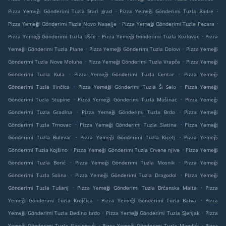
.
.
Pizza Yemeği Gönderimi Tuzla Stari grad
Pizza Yemeği Gönderimi Tuzla Badre
.
.
Pizza Yemeği Gönderimi Tuzla Novo Naselje
Pizza Yemeği Gönderimi Tuzla Pecara
.
.
Pizza Yemeği Gönderimi Tuzla Ušće
Pizza Yemeği Gönderimi Tuzla Kozlovac
Pizza
.
.
Yemeği Gönderimi Tuzla Plane
Pizza Yemeği Gönderimi Tuzla Dolovi
Pizza Yemeği
.
.
Gönderimi Tuzla Nove Moluhe
Pizza Yemeği Gönderimi Tuzla Vrapče
Pizza Yemeği
.
.
Gönderimi Tuzla Kula
Pizza Yemeği Gönderimi Tuzla Centar
Pizza Yemeği
.
.
Gönderimi Tuzla Ilinčica
Pizza Yemeği Gönderimi Tuzla Ši Selo
Pizza Yemeği
.
.
Gönderimi Tuzla Stupine
Pizza Yemeği Gönderimi Tuzla Mušinac
Pizza Yemeği
.
.
Gönderimi Tuzla Gradina
Pizza Yemeği Gönderimi Tuzla Brdo
Pizza Yemeği
.
.
Gönderimi Tuzla Trnovac
Pizza Yemeği Gönderimi Tuzla Slatina
Pizza Yemeği
.
.
Gönderimi Tuzla Bulevar
Pizza Yemeği Gönderimi Tuzla Kicelj
Pizza Yemeği
.
.
Gönderimi Tuzla Kojšino
Pizza Yemeği Gönderimi Tuzla Crvene njive
Pizza Yemeği
.
.
Gönderimi Tuzla Borić
Pizza Yemeği Gönderimi Tuzla Mosnik
Pizza Yemeği
.
.
Gönderimi Tuzla Solina
Pizza Yemeği Gönderimi Tuzla Dragodol
Pizza Yemeği
.
.
Gönderimi Tuzla Tušanj
Pizza Yemeği Gönderimi Tuzla Brčanska Malta
Pizza
.
.
Yemeği Gönderimi Tuzla Krojčica
Pizza Yemeği Gönderimi Tuzla Batva
Pizza
.
.
Yemeği Gönderimi Tuzla Dedino brdo
Pizza Yemeği Gönderimi Tuzla Sjenjak
Pizza
.
.
Yemeği Gönderimi Tuzla Slavinovići
Pizza Yemeği Gönderimi Tuzla Mandići
Pizza