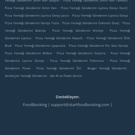
Yemeği Gönderimi Simin Han Gospići
Pizza Yemeği Gönderimi Simin Han Tanovići
.
.
Pizza Yemeği Gönderimi Simin Han
Pizza Yemeği Gönderimi Lipnica Donja Durići
.
.
Pizza Yemeği Gönderimi Lipnica Donja Jasici
Pizza Yemeği Gönderimi Lipnica Donja
.
.
Pizza Yemeği Gönderimi Gornja Tuzla
Pizza Yemeği Gönderimi Čaklovići Donji
Pizza
.
.
Yemeği Gönderimi Bukinje
Pizza Yemeği Gönderimi Krtolije
Pizza Yemeği
.
.
Gönderimi Lipnica
Pizza Yemeği Gönderimi Rapače
Pizza Yemeği Gönderimi Šićki
.
.
.
Brod
Pizza Yemeği Gönderimi Ljepunice
Pizza Yemeği Gönderimi Par Selo Gornje
.
.
Pizza Yemeği Gönderimi Brđani
Pizza Yemeği Gönderimi Svojtina
Pizza Yemeği
.
.
Gönderimi Lipnica Gornja
Pizza Yemeği Gönderimi Požarnica
Pizza Yemeği
.
.
.
Gönderimi Plane
Pizza Yemeği Gönderimi Šići
Burger Yemeği Gönderimi
.
Sandviçler Yemeği Gönderimi
Gel Al ve Paket Servisi
Destekleyen:
FoodBooking | support@startfoodbooking.com |