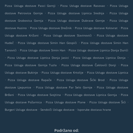
.
.
Pizza Usluga dostave Pasci Gornji
Pizza Usluga dostave Rasovac
Pizza Usluga
.
.
dostave Petrovice Gornje
Pizza Usluga dostave Lipnica Srednja
Pizza Usluga
.
.
dostave Grabovica Gornja
Pizza Usluga dostave Dubrave Gornje
Pizza Usluga
.
.
.
dostave Husino
Pizza Usluga dostave Drežnik
Pizza Usluga dostave Kolovrat
Pizza
.
.
Usluga dostave Križani
Pizza Usluga dostave Slavinovići
Pizza Usluga dostave
.
.
Hudeč
Pizza Usluga dostave Simin Han Gospići
Pizza Usluga dostave Simin Han
.
.
Tanovići
Pizza Usluga dostave Simin Han
Pizza Usluga dostave Lipnica Donja Durići
.
.
.
Pizza Usluga dostave Lipnica Donja Jasici
Pizza Usluga dostave Lipnica Donja
.
.
Pizza Usluga dostave Gornja Tuzla
Pizza Usluga dostave Čaklovići Donji
Pizza
.
.
Usluga dostave Bukinje
Pizza Usluga dostave Krtolije
Pizza Usluga dostave Lipnica
.
.
.
Pizza Usluga dostave Rapače
Pizza Usluga dostave Šićki Brod
Pizza Usluga
.
.
dostave Ljepunice
Pizza Usluga dostave Par Selo Gornje
Pizza Usluga dostave
.
.
.
Brđani
Pizza Usluga dostave Svojtina
Pizza Usluga dostave Lipnica Gornja
Pizza
.
.
.
Usluga dostave Požarnica
Pizza Usluga dostave Plane
Pizza Usluga dostave Šići
.
.
Burgeri Usluga dostave
Sendviči Usluga dostave
Isporuke dostava hrane
Podržano od: