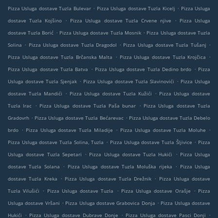
.
.
Pizza Usluga dostave Tuzla Bulevar
Pizza Usluga dostave Tuzla Kicelj
Pizza Usluga
.
.
dostave Tuzla Kojšino
Pizza Usluga dostave Tuzla Crvene njive
Pizza Usluga
.
.
dostave Tuzla Borić
Pizza Usluga dostave Tuzla Mosnik
Pizza Usluga dostave Tuzla
.
.
.
Solina
Pizza Usluga dostave Tuzla Dragodol
Pizza Usluga dostave Tuzla Tušanj
.
.
Pizza Usluga dostave Tuzla Brčanska Malta
Pizza Usluga dostave Tuzla Krojčica
.
.
Pizza Usluga dostave Tuzla Batva
Pizza Usluga dostave Tuzla Dedino brdo
Pizza
.
.
Usluga dostave Tuzla Sjenjak
Pizza Usluga dostave Tuzla Slavinovići
Pizza Usluga
.
.
dostave Tuzla Mandići
Pizza Usluga dostave Tuzla Kužići
Pizza Usluga dostave
.
.
Tuzla Irac
Pizza Usluga dostave Tuzla Paša bunar
Pizza Usluga dostave Tuzla
.
.
Gradovrh
Pizza Usluga dostave Tuzla Bećarevac
Pizza Usluga dostave Tuzla Debelo
.
.
.
brdo
Pizza Usluga dostave Tuzla Miladije
Pizza Usluga dostave Tuzla Moluhe
.
.
Pizza Usluga dostave Tuzla Solina, Tuzla
Pizza Usluga dostave Tuzla Šljivice
Pizza
.
.
Usluga dostave Tuzla Sepetari
Pizza Usluga dostave Tuzla Hukići
Pizza Usluga
.
.
dostave Tuzla Solana
Pizza Usluga dostave Tuzla Moluška rijeka
Pizza Usluga
.
.
dostave Tuzla Kreka
Pizza Usluga dostave Tuzla Drežnik
Pizza Usluga dostave
.
.
.
Tuzla Vilušići
Pizza Usluga dostave Tuzla
Pizza Usluga dostave Orašje
Pizza
.
.
Usluga dostave Vršani
Pizza Usluga dostave Grabovica Donja
Pizza Usluga dostave
.
.
.
Hukići
Pizza Usluga dostave Dubrave Donje
Pizza Usluga dostave Pasci Donji