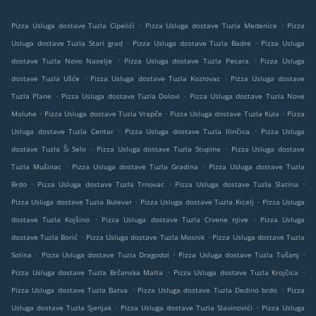
.
.
Pizza Usluga dostave Tuzla Cipelići
Pizza Usluga dostave Tuzla Medenice
Pizza
.
.
Usluga dostave Tuzla Stari grad
Pizza Usluga dostave Tuzla Badre
Pizza Usluga
.
.
dostave Tuzla Novo Naselje
Pizza Usluga dostave Tuzla Pecara
Pizza Usluga
.
.
dostave Tuzla Ušće
Pizza Usluga dostave Tuzla Kozlovac
Pizza Usluga dostave
.
.
Tuzla Plane
Pizza Usluga dostave Tuzla Dolovi
Pizza Usluga dostave Tuzla Nove
.
.
.
Moluhe
Pizza Usluga dostave Tuzla Vrapče
Pizza Usluga dostave Tuzla Kula
Pizza
.
.
Usluga dostave Tuzla Centar
Pizza Usluga dostave Tuzla Ilinčica
Pizza Usluga
.
.
dostave Tuzla Ši Selo
Pizza Usluga dostave Tuzla Stupine
Pizza Usluga dostave
.
.
Tuzla Mušinac
Pizza Usluga dostave Tuzla Gradina
Pizza Usluga dostave Tuzla
.
.
.
Brdo
Pizza Usluga dostave Tuzla Trnovac
Pizza Usluga dostave Tuzla Slatina
.
.
Pizza Usluga dostave Tuzla Bulevar
Pizza Usluga dostave Tuzla Kicelj
Pizza Usluga
.
.
dostave Tuzla Kojšino
Pizza Usluga dostave Tuzla Crvene njive
Pizza Usluga
.
.
dostave Tuzla Borić
Pizza Usluga dostave Tuzla Mosnik
Pizza Usluga dostave Tuzla
.
.
.
Solina
Pizza Usluga dostave Tuzla Dragodol
Pizza Usluga dostave Tuzla Tušanj
.
.
Pizza Usluga dostave Tuzla Brčanska Malta
Pizza Usluga dostave Tuzla Krojčica
.
.
Pizza Usluga dostave Tuzla Batva
Pizza Usluga dostave Tuzla Dedino brdo
Pizza
.
.
Usluga dostave Tuzla Sjenjak
Pizza Usluga dostave Tuzla Slavinovići
Pizza Usluga