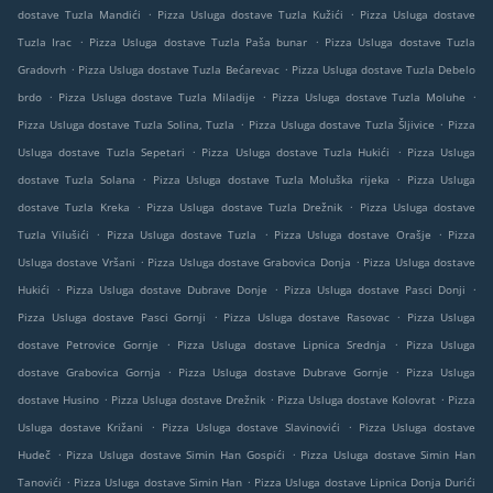
.
.
dostave Tuzla Mandići
Pizza Usluga dostave Tuzla Kužići
Pizza Usluga dostave
.
.
Tuzla Irac
Pizza Usluga dostave Tuzla Paša bunar
Pizza Usluga dostave Tuzla
.
.
Gradovrh
Pizza Usluga dostave Tuzla Bećarevac
Pizza Usluga dostave Tuzla Debelo
.
.
.
brdo
Pizza Usluga dostave Tuzla Miladije
Pizza Usluga dostave Tuzla Moluhe
.
.
Pizza Usluga dostave Tuzla Solina, Tuzla
Pizza Usluga dostave Tuzla Šljivice
Pizza
.
.
Usluga dostave Tuzla Sepetari
Pizza Usluga dostave Tuzla Hukići
Pizza Usluga
.
.
dostave Tuzla Solana
Pizza Usluga dostave Tuzla Moluška rijeka
Pizza Usluga
.
.
dostave Tuzla Kreka
Pizza Usluga dostave Tuzla Drežnik
Pizza Usluga dostave
.
.
.
Tuzla Vilušići
Pizza Usluga dostave Tuzla
Pizza Usluga dostave Orašje
Pizza
.
.
Usluga dostave Vršani
Pizza Usluga dostave Grabovica Donja
Pizza Usluga dostave
.
.
.
Hukići
Pizza Usluga dostave Dubrave Donje
Pizza Usluga dostave Pasci Donji
.
.
Pizza Usluga dostave Pasci Gornji
Pizza Usluga dostave Rasovac
Pizza Usluga
.
.
dostave Petrovice Gornje
Pizza Usluga dostave Lipnica Srednja
Pizza Usluga
.
.
dostave Grabovica Gornja
Pizza Usluga dostave Dubrave Gornje
Pizza Usluga
.
.
.
dostave Husino
Pizza Usluga dostave Drežnik
Pizza Usluga dostave Kolovrat
Pizza
.
.
Usluga dostave Križani
Pizza Usluga dostave Slavinovići
Pizza Usluga dostave
.
.
Hudeč
Pizza Usluga dostave Simin Han Gospići
Pizza Usluga dostave Simin Han
.
.
Tanovići
Pizza Usluga dostave Simin Han
Pizza Usluga dostave Lipnica Donja Durići