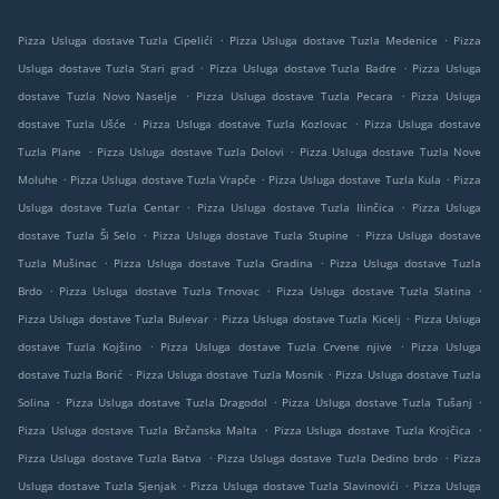
.
.
Pizza Usluga dostave Tuzla Cipelići
Pizza Usluga dostave Tuzla Medenice
Pizza
.
.
Usluga dostave Tuzla Stari grad
Pizza Usluga dostave Tuzla Badre
Pizza Usluga
.
.
dostave Tuzla Novo Naselje
Pizza Usluga dostave Tuzla Pecara
Pizza Usluga
.
.
dostave Tuzla Ušće
Pizza Usluga dostave Tuzla Kozlovac
Pizza Usluga dostave
.
.
Tuzla Plane
Pizza Usluga dostave Tuzla Dolovi
Pizza Usluga dostave Tuzla Nove
.
.
.
Moluhe
Pizza Usluga dostave Tuzla Vrapče
Pizza Usluga dostave Tuzla Kula
Pizza
.
.
Usluga dostave Tuzla Centar
Pizza Usluga dostave Tuzla Ilinčica
Pizza Usluga
.
.
dostave Tuzla Ši Selo
Pizza Usluga dostave Tuzla Stupine
Pizza Usluga dostave
.
.
Tuzla Mušinac
Pizza Usluga dostave Tuzla Gradina
Pizza Usluga dostave Tuzla
.
.
.
Brdo
Pizza Usluga dostave Tuzla Trnovac
Pizza Usluga dostave Tuzla Slatina
.
.
Pizza Usluga dostave Tuzla Bulevar
Pizza Usluga dostave Tuzla Kicelj
Pizza Usluga
.
.
dostave Tuzla Kojšino
Pizza Usluga dostave Tuzla Crvene njive
Pizza Usluga
.
.
dostave Tuzla Borić
Pizza Usluga dostave Tuzla Mosnik
Pizza Usluga dostave Tuzla
.
.
.
Solina
Pizza Usluga dostave Tuzla Dragodol
Pizza Usluga dostave Tuzla Tušanj
.
.
Pizza Usluga dostave Tuzla Brčanska Malta
Pizza Usluga dostave Tuzla Krojčica
.
.
Pizza Usluga dostave Tuzla Batva
Pizza Usluga dostave Tuzla Dedino brdo
Pizza
.
.
Usluga dostave Tuzla Sjenjak
Pizza Usluga dostave Tuzla Slavinovići
Pizza Usluga