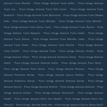
.
.
dostave Tuzla Mandići
Pizza Usluga dostave Tuzla Kužići
Pizza Usluga dostave
.
.
Tuzla Irac
Pizza Usluga dostave Tuzla Paša bunar
Pizza Usluga dostave Tuzla
.
.
Gradovrh
Pizza Usluga dostave Tuzla Bećarevac
Pizza Usluga dostave Tuzla Debelo
.
.
.
brdo
Pizza Usluga dostave Tuzla Miladije
Pizza Usluga dostave Tuzla Moluhe
.
.
Pizza Usluga dostave Tuzla Solina, Tuzla
Pizza Usluga dostave Tuzla Šljivice
Pizza
.
.
Usluga dostave Tuzla Sepetari
Pizza Usluga dostave Tuzla Hukići
Pizza Usluga
.
.
dostave Tuzla Solana
Pizza Usluga dostave Tuzla Moluška rijeka
Pizza Usluga
.
.
dostave Tuzla Kreka
Pizza Usluga dostave Tuzla Drežnik
Pizza Usluga dostave
.
.
.
Tuzla Vilušići
Pizza Usluga dostave Tuzla
Pizza Usluga dostave Orašje
Pizza
.
.
Usluga dostave Vršani
Pizza Usluga dostave Grabovica Donja
Pizza Usluga dostave
.
.
.
Hukići
Pizza Usluga dostave Dubrave Donje
Pizza Usluga dostave Pasci Donji
.
.
Pizza Usluga dostave Pasci Gornji
Pizza Usluga dostave Rasovac
Pizza Usluga
.
.
dostave Petrovice Gornje
Pizza Usluga dostave Lipnica Srednja
Pizza Usluga
.
.
dostave Grabovica Gornja
Pizza Usluga dostave Dubrave Gornje
Pizza Usluga
.
.
.
dostave Husino
Pizza Usluga dostave Drežnik
Pizza Usluga dostave Kolovrat
Pizza
.
.
Usluga dostave Križani
Pizza Usluga dostave Slavinovići
Pizza Usluga dostave
.
.
Hudeč
Pizza Usluga dostave Simin Han Gospići
Pizza Usluga dostave Simin Han
.
.
Tanovići
Pizza Usluga dostave Simin Han
Pizza Usluga dostave Lipnica Donja Durići