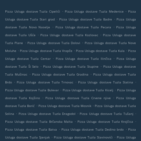
.
.
Pizza Usluga dostave Tuzla Cipelići
Pizza Usluga dostave Tuzla Medenice
Pizza
.
.
Usluga dostave Tuzla Stari grad
Pizza Usluga dostave Tuzla Badre
Pizza Usluga
.
.
dostave Tuzla Novo Naselje
Pizza Usluga dostave Tuzla Pecara
Pizza Usluga
.
.
dostave Tuzla Ušće
Pizza Usluga dostave Tuzla Kozlovac
Pizza Usluga dostave
.
.
Tuzla Plane
Pizza Usluga dostave Tuzla Dolovi
Pizza Usluga dostave Tuzla Nove
.
.
.
Moluhe
Pizza Usluga dostave Tuzla Vrapče
Pizza Usluga dostave Tuzla Kula
Pizza
.
.
Usluga dostave Tuzla Centar
Pizza Usluga dostave Tuzla Ilinčica
Pizza Usluga
.
.
dostave Tuzla Ši Selo
Pizza Usluga dostave Tuzla Stupine
Pizza Usluga dostave
.
.
Tuzla Mušinac
Pizza Usluga dostave Tuzla Gradina
Pizza Usluga dostave Tuzla
.
.
.
Brdo
Pizza Usluga dostave Tuzla Trnovac
Pizza Usluga dostave Tuzla Slatina
.
.
Pizza Usluga dostave Tuzla Bulevar
Pizza Usluga dostave Tuzla Kicelj
Pizza Usluga
.
.
dostave Tuzla Kojšino
Pizza Usluga dostave Tuzla Crvene njive
Pizza Usluga
.
.
dostave Tuzla Borić
Pizza Usluga dostave Tuzla Mosnik
Pizza Usluga dostave Tuzla
.
.
.
Solina
Pizza Usluga dostave Tuzla Dragodol
Pizza Usluga dostave Tuzla Tušanj
.
.
Pizza Usluga dostave Tuzla Brčanska Malta
Pizza Usluga dostave Tuzla Krojčica
.
.
Pizza Usluga dostave Tuzla Batva
Pizza Usluga dostave Tuzla Dedino brdo
Pizza
.
.
Usluga dostave Tuzla Sjenjak
Pizza Usluga dostave Tuzla Slavinovići
Pizza Usluga