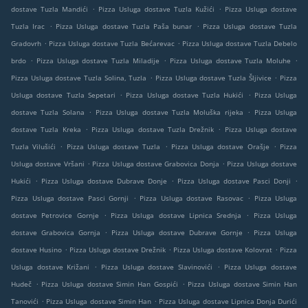
.
.
dostave Tuzla Mandići
Pizza Usluga dostave Tuzla Kužići
Pizza Usluga dostave
.
.
Tuzla Irac
Pizza Usluga dostave Tuzla Paša bunar
Pizza Usluga dostave Tuzla
.
.
Gradovrh
Pizza Usluga dostave Tuzla Bećarevac
Pizza Usluga dostave Tuzla Debelo
.
.
.
brdo
Pizza Usluga dostave Tuzla Miladije
Pizza Usluga dostave Tuzla Moluhe
.
.
Pizza Usluga dostave Tuzla Solina, Tuzla
Pizza Usluga dostave Tuzla Šljivice
Pizza
.
.
Usluga dostave Tuzla Sepetari
Pizza Usluga dostave Tuzla Hukići
Pizza Usluga
.
.
dostave Tuzla Solana
Pizza Usluga dostave Tuzla Moluška rijeka
Pizza Usluga
.
.
dostave Tuzla Kreka
Pizza Usluga dostave Tuzla Drežnik
Pizza Usluga dostave
.
.
.
Tuzla Vilušići
Pizza Usluga dostave Tuzla
Pizza Usluga dostave Orašje
Pizza
.
.
Usluga dostave Vršani
Pizza Usluga dostave Grabovica Donja
Pizza Usluga dostave
.
.
.
Hukići
Pizza Usluga dostave Dubrave Donje
Pizza Usluga dostave Pasci Donji
.
.
Pizza Usluga dostave Pasci Gornji
Pizza Usluga dostave Rasovac
Pizza Usluga
.
.
dostave Petrovice Gornje
Pizza Usluga dostave Lipnica Srednja
Pizza Usluga
.
.
dostave Grabovica Gornja
Pizza Usluga dostave Dubrave Gornje
Pizza Usluga
.
.
.
dostave Husino
Pizza Usluga dostave Drežnik
Pizza Usluga dostave Kolovrat
Pizza
.
.
Usluga dostave Križani
Pizza Usluga dostave Slavinovići
Pizza Usluga dostave
.
.
Hudeč
Pizza Usluga dostave Simin Han Gospići
Pizza Usluga dostave Simin Han
.
.
Tanovići
Pizza Usluga dostave Simin Han
Pizza Usluga dostave Lipnica Donja Durići