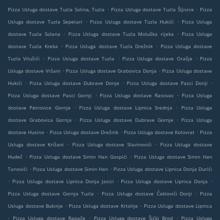
.
.
Pizza Usluga dostave Tuzla Solina, Tuzla
Pizza Usluga dostave Tuzla Šljivice
Pizza
.
.
Usluga dostave Tuzla Sepetari
Pizza Usluga dostave Tuzla Hukići
Pizza Usluga
.
.
dostave Tuzla Solana
Pizza Usluga dostave Tuzla Moluška rijeka
Pizza Usluga
.
.
dostave Tuzla Kreka
Pizza Usluga dostave Tuzla Drežnik
Pizza Usluga dostave
.
.
.
Tuzla Vilušići
Pizza Usluga dostave Tuzla
Pizza Usluga dostave Orašje
Pizza
.
.
Usluga dostave Vršani
Pizza Usluga dostave Grabovica Donja
Pizza Usluga dostave
.
.
.
Hukići
Pizza Usluga dostave Dubrave Donje
Pizza Usluga dostave Pasci Donji
.
.
Pizza Usluga dostave Pasci Gornji
Pizza Usluga dostave Rasovac
Pizza Usluga
.
.
dostave Petrovice Gornje
Pizza Usluga dostave Lipnica Srednja
Pizza Usluga
.
.
dostave Grabovica Gornja
Pizza Usluga dostave Dubrave Gornje
Pizza Usluga
.
.
.
dostave Husino
Pizza Usluga dostave Drežnik
Pizza Usluga dostave Kolovrat
Pizza
.
.
Usluga dostave Križani
Pizza Usluga dostave Slavinovići
Pizza Usluga dostave
.
.
Hudeč
Pizza Usluga dostave Simin Han Gospići
Pizza Usluga dostave Simin Han
.
.
Tanovići
Pizza Usluga dostave Simin Han
Pizza Usluga dostave Lipnica Donja Durići
.
.
.
Pizza Usluga dostave Lipnica Donja Jasici
Pizza Usluga dostave Lipnica Donja
.
.
Pizza Usluga dostave Gornja Tuzla
Pizza Usluga dostave Čaklovići Donji
Pizza
.
.
Usluga dostave Bukinje
Pizza Usluga dostave Krtolije
Pizza Usluga dostave Lipnica
.
.
.
Pizza Usluga dostave Rapače
Pizza Usluga dostave Šićki Brod
Pizza Usluga