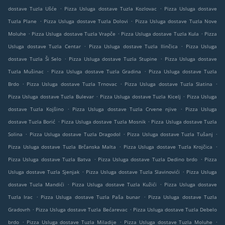
.
.
dostave Tuzla Ušće
Pizza Usluga dostave Tuzla Kozlovac
Pizza Usluga dostave
.
.
Tuzla Plane
Pizza Usluga dostave Tuzla Dolovi
Pizza Usluga dostave Tuzla Nove
.
.
.
Moluhe
Pizza Usluga dostave Tuzla Vrapče
Pizza Usluga dostave Tuzla Kula
Pizza
.
.
Usluga dostave Tuzla Centar
Pizza Usluga dostave Tuzla Ilinčica
Pizza Usluga
.
.
dostave Tuzla Ši Selo
Pizza Usluga dostave Tuzla Stupine
Pizza Usluga dostave
.
.
Tuzla Mušinac
Pizza Usluga dostave Tuzla Gradina
Pizza Usluga dostave Tuzla
.
.
.
Brdo
Pizza Usluga dostave Tuzla Trnovac
Pizza Usluga dostave Tuzla Slatina
.
.
Pizza Usluga dostave Tuzla Bulevar
Pizza Usluga dostave Tuzla Kicelj
Pizza Usluga
.
.
dostave Tuzla Kojšino
Pizza Usluga dostave Tuzla Crvene njive
Pizza Usluga
.
.
dostave Tuzla Borić
Pizza Usluga dostave Tuzla Mosnik
Pizza Usluga dostave Tuzla
.
.
.
Solina
Pizza Usluga dostave Tuzla Dragodol
Pizza Usluga dostave Tuzla Tušanj
.
.
Pizza Usluga dostave Tuzla Brčanska Malta
Pizza Usluga dostave Tuzla Krojčica
.
.
Pizza Usluga dostave Tuzla Batva
Pizza Usluga dostave Tuzla Dedino brdo
Pizza
.
.
Usluga dostave Tuzla Sjenjak
Pizza Usluga dostave Tuzla Slavinovići
Pizza Usluga
.
.
dostave Tuzla Mandići
Pizza Usluga dostave Tuzla Kužići
Pizza Usluga dostave
.
.
Tuzla Irac
Pizza Usluga dostave Tuzla Paša bunar
Pizza Usluga dostave Tuzla
.
.
Gradovrh
Pizza Usluga dostave Tuzla Bećarevac
Pizza Usluga dostave Tuzla Debelo
.
.
.
brdo
Pizza Usluga dostave Tuzla Miladije
Pizza Usluga dostave Tuzla Moluhe