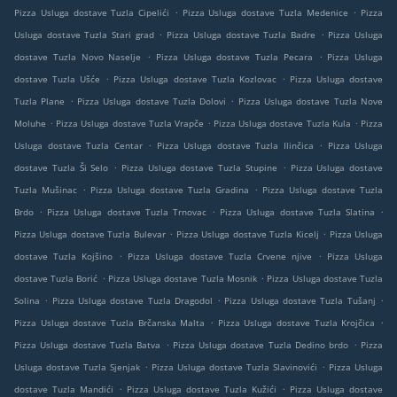
.
.
Pizza Usluga dostave Tuzla Cipelići
Pizza Usluga dostave Tuzla Medenice
Pizza
.
.
Usluga dostave Tuzla Stari grad
Pizza Usluga dostave Tuzla Badre
Pizza Usluga
.
.
dostave Tuzla Novo Naselje
Pizza Usluga dostave Tuzla Pecara
Pizza Usluga
.
.
dostave Tuzla Ušće
Pizza Usluga dostave Tuzla Kozlovac
Pizza Usluga dostave
.
.
Tuzla Plane
Pizza Usluga dostave Tuzla Dolovi
Pizza Usluga dostave Tuzla Nove
.
.
.
Moluhe
Pizza Usluga dostave Tuzla Vrapče
Pizza Usluga dostave Tuzla Kula
Pizza
.
.
Usluga dostave Tuzla Centar
Pizza Usluga dostave Tuzla Ilinčica
Pizza Usluga
.
.
dostave Tuzla Ši Selo
Pizza Usluga dostave Tuzla Stupine
Pizza Usluga dostave
.
.
Tuzla Mušinac
Pizza Usluga dostave Tuzla Gradina
Pizza Usluga dostave Tuzla
.
.
.
Brdo
Pizza Usluga dostave Tuzla Trnovac
Pizza Usluga dostave Tuzla Slatina
.
.
Pizza Usluga dostave Tuzla Bulevar
Pizza Usluga dostave Tuzla Kicelj
Pizza Usluga
.
.
dostave Tuzla Kojšino
Pizza Usluga dostave Tuzla Crvene njive
Pizza Usluga
.
.
dostave Tuzla Borić
Pizza Usluga dostave Tuzla Mosnik
Pizza Usluga dostave Tuzla
.
.
.
Solina
Pizza Usluga dostave Tuzla Dragodol
Pizza Usluga dostave Tuzla Tušanj
.
.
Pizza Usluga dostave Tuzla Brčanska Malta
Pizza Usluga dostave Tuzla Krojčica
.
.
Pizza Usluga dostave Tuzla Batva
Pizza Usluga dostave Tuzla Dedino brdo
Pizza
.
.
Usluga dostave Tuzla Sjenjak
Pizza Usluga dostave Tuzla Slavinovići
Pizza Usluga
.
.
dostave Tuzla Mandići
Pizza Usluga dostave Tuzla Kužići
Pizza Usluga dostave