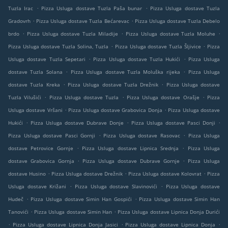
.
.
Tuzla Irac
Pizza Usluga dostave Tuzla Paša bunar
Pizza Usluga dostave Tuzla
.
.
Gradovrh
Pizza Usluga dostave Tuzla Bećarevac
Pizza Usluga dostave Tuzla Debelo
.
.
.
brdo
Pizza Usluga dostave Tuzla Miladije
Pizza Usluga dostave Tuzla Moluhe
.
.
Pizza Usluga dostave Tuzla Solina, Tuzla
Pizza Usluga dostave Tuzla Šljivice
Pizza
.
.
Usluga dostave Tuzla Sepetari
Pizza Usluga dostave Tuzla Hukići
Pizza Usluga
.
.
dostave Tuzla Solana
Pizza Usluga dostave Tuzla Moluška rijeka
Pizza Usluga
.
.
dostave Tuzla Kreka
Pizza Usluga dostave Tuzla Drežnik
Pizza Usluga dostave
.
.
.
Tuzla Vilušići
Pizza Usluga dostave Tuzla
Pizza Usluga dostave Orašje
Pizza
.
.
Usluga dostave Vršani
Pizza Usluga dostave Grabovica Donja
Pizza Usluga dostave
.
.
.
Hukići
Pizza Usluga dostave Dubrave Donje
Pizza Usluga dostave Pasci Donji
.
.
Pizza Usluga dostave Pasci Gornji
Pizza Usluga dostave Rasovac
Pizza Usluga
.
.
dostave Petrovice Gornje
Pizza Usluga dostave Lipnica Srednja
Pizza Usluga
.
.
dostave Grabovica Gornja
Pizza Usluga dostave Dubrave Gornje
Pizza Usluga
.
.
.
dostave Husino
Pizza Usluga dostave Drežnik
Pizza Usluga dostave Kolovrat
Pizza
.
.
Usluga dostave Križani
Pizza Usluga dostave Slavinovići
Pizza Usluga dostave
.
.
Hudeč
Pizza Usluga dostave Simin Han Gospići
Pizza Usluga dostave Simin Han
.
.
Tanovići
Pizza Usluga dostave Simin Han
Pizza Usluga dostave Lipnica Donja Durići
.
.
.
Pizza Usluga dostave Lipnica Donja Jasici
Pizza Usluga dostave Lipnica Donja