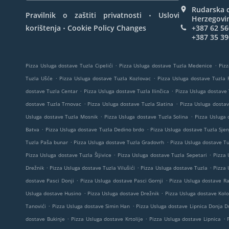
Rudarska d
.
Pravilnik o zaštiti privatnosti
Uslovi
Herzegovi
.
korištenja
Cookie Policy Changes
+387 62 56
+387 35 39
.
.
Pizza Usluga dostave Tuzla Cipelići
Pizza Usluga dostave Tuzla Medenice
Pizz
.
.
Tuzla Ušće
Pizza Usluga dostave Tuzla Kozlovac
Pizza Usluga dostave Tuzla 
.
.
dostave Tuzla Centar
Pizza Usluga dostave Tuzla Ilinčica
Pizza Usluga dostave 
.
.
dostave Tuzla Trnovac
Pizza Usluga dostave Tuzla Slatina
Pizza Usluga dostav
.
.
Usluga dostave Tuzla Mosnik
Pizza Usluga dostave Tuzla Solina
Pizza Usluga 
.
.
Batva
Pizza Usluga dostave Tuzla Dedino brdo
Pizza Usluga dostave Tuzla Sjen
.
.
Tuzla Paša bunar
Pizza Usluga dostave Tuzla Gradovrh
Pizza Usluga dostave T
.
.
Pizza Usluga dostave Tuzla Šljivice
Pizza Usluga dostave Tuzla Sepetari
Pizza 
.
.
.
Drežnik
Pizza Usluga dostave Tuzla Vilušići
Pizza Usluga dostave Tuzla
Pizza 
.
.
dostave Pasci Donji
Pizza Usluga dostave Pasci Gornji
Pizza Usluga dostave R
.
.
Usluga dostave Husino
Pizza Usluga dostave Drežnik
Pizza Usluga dostave Kolo
.
.
Tanovići
Pizza Usluga dostave Simin Han
Pizza Usluga dostave Lipnica Donja Du
.
.
.
dostave Bukinje
Pizza Usluga dostave Krtolije
Pizza Usluga dostave Lipnica