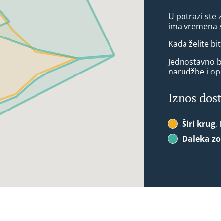
U potrazi ste 
ima vremena s
Kada želite bit
Jednostavno bi
narudžbe i op
Iznos dos
Širi krug
,
Daleka z