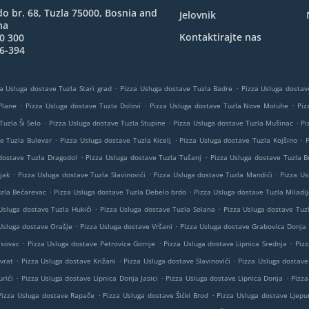
o br. 68, Tuzla 75000, Bosnia and
Jelovnik
na
Kontaktirajte nas
0 300
6-394
.
.
a Usluga dostave Tuzla Stari grad
Pizza Usluga dostave Tuzla Badre
Pizza Usluga dostav
.
.
.
Plane
Pizza Usluga dostave Tuzla Dolovi
Pizza Usluga dostave Tuzla Nove Moluhe
Piz
.
.
.
Tuzla Ši Selo
Pizza Usluga dostave Tuzla Stupine
Pizza Usluga dostave Tuzla Mušinac
Pi
.
.
.
e Tuzla Bulevar
Pizza Usluga dostave Tuzla Kicelj
Pizza Usluga dostave Tuzla Kojšino
P
.
.
dostave Tuzla Dragodol
Pizza Usluga dostave Tuzla Tušanj
Pizza Usluga dostave Tuzla 
.
.
.
jak
Pizza Usluga dostave Tuzla Slavinovići
Pizza Usluga dostave Tuzla Mandići
Pizza Us
.
.
uzla Bećarevac
Pizza Usluga dostave Tuzla Debelo brdo
Pizza Usluga dostave Tuzla Miladi
.
.
Usluga dostave Tuzla Hukići
Pizza Usluga dostave Tuzla Solana
Pizza Usluga dostave Tuz
.
.
Usluga dostave Orašje
Pizza Usluga dostave Vršani
Pizza Usluga dostave Grabovica Donja
.
.
.
asovac
Pizza Usluga dostave Petrovice Gornje
Pizza Usluga dostave Lipnica Srednja
Piz
.
.
.
vrat
Pizza Usluga dostave Križani
Pizza Usluga dostave Slavinovići
Pizza Usluga dostav
.
.
.
rići
Pizza Usluga dostave Lipnica Donja Jasici
Pizza Usluga dostave Lipnica Donja
Pizza
.
.
Pizza Usluga dostave Rapače
Pizza Usluga dostave Šićki Brod
Pizza Usluga dostave Ljepu