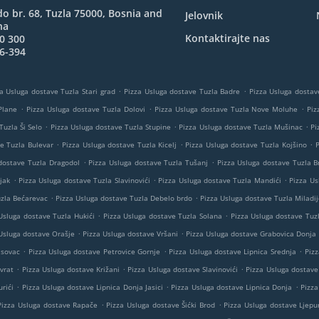
o br. 68, Tuzla 75000, Bosnia and
Jelovnik
na
Kontaktirajte nas
0 300
6-394
.
.
a Usluga dostave Tuzla Stari grad
Pizza Usluga dostave Tuzla Badre
Pizza Usluga dostav
.
.
.
Plane
Pizza Usluga dostave Tuzla Dolovi
Pizza Usluga dostave Tuzla Nove Moluhe
Piz
.
.
.
Tuzla Ši Selo
Pizza Usluga dostave Tuzla Stupine
Pizza Usluga dostave Tuzla Mušinac
Pi
.
.
.
e Tuzla Bulevar
Pizza Usluga dostave Tuzla Kicelj
Pizza Usluga dostave Tuzla Kojšino
P
.
.
dostave Tuzla Dragodol
Pizza Usluga dostave Tuzla Tušanj
Pizza Usluga dostave Tuzla 
.
.
.
jak
Pizza Usluga dostave Tuzla Slavinovići
Pizza Usluga dostave Tuzla Mandići
Pizza Us
.
.
uzla Bećarevac
Pizza Usluga dostave Tuzla Debelo brdo
Pizza Usluga dostave Tuzla Miladi
.
.
Usluga dostave Tuzla Hukići
Pizza Usluga dostave Tuzla Solana
Pizza Usluga dostave Tuz
.
.
Usluga dostave Orašje
Pizza Usluga dostave Vršani
Pizza Usluga dostave Grabovica Donja
.
.
.
asovac
Pizza Usluga dostave Petrovice Gornje
Pizza Usluga dostave Lipnica Srednja
Piz
.
.
.
vrat
Pizza Usluga dostave Križani
Pizza Usluga dostave Slavinovići
Pizza Usluga dostav
.
.
.
rići
Pizza Usluga dostave Lipnica Donja Jasici
Pizza Usluga dostave Lipnica Donja
Pizza
.
.
Pizza Usluga dostave Rapače
Pizza Usluga dostave Šićki Brod
Pizza Usluga dostave Ljepu