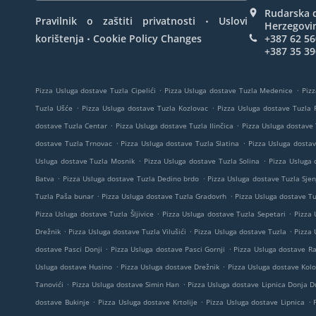
Rudarska d
.
Pravilnik o zaštiti privatnosti
Uslovi
Herzegovi
.
korištenja
Cookie Policy Changes
+387 62 56
+387 35 39
.
.
Pizza Usluga dostave Tuzla Cipelići
Pizza Usluga dostave Tuzla Medenice
Pizz
.
.
Tuzla Ušće
Pizza Usluga dostave Tuzla Kozlovac
Pizza Usluga dostave Tuzla 
.
.
dostave Tuzla Centar
Pizza Usluga dostave Tuzla Ilinčica
Pizza Usluga dostave 
.
.
dostave Tuzla Trnovac
Pizza Usluga dostave Tuzla Slatina
Pizza Usluga dostav
.
.
Usluga dostave Tuzla Mosnik
Pizza Usluga dostave Tuzla Solina
Pizza Usluga 
.
.
Batva
Pizza Usluga dostave Tuzla Dedino brdo
Pizza Usluga dostave Tuzla Sjen
.
.
Tuzla Paša bunar
Pizza Usluga dostave Tuzla Gradovrh
Pizza Usluga dostave T
.
.
Pizza Usluga dostave Tuzla Šljivice
Pizza Usluga dostave Tuzla Sepetari
Pizza 
.
.
.
Drežnik
Pizza Usluga dostave Tuzla Vilušići
Pizza Usluga dostave Tuzla
Pizza 
.
.
dostave Pasci Donji
Pizza Usluga dostave Pasci Gornji
Pizza Usluga dostave R
.
.
Usluga dostave Husino
Pizza Usluga dostave Drežnik
Pizza Usluga dostave Kolo
.
.
Tanovići
Pizza Usluga dostave Simin Han
Pizza Usluga dostave Lipnica Donja Du
.
.
.
dostave Bukinje
Pizza Usluga dostave Krtolije
Pizza Usluga dostave Lipnica