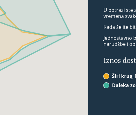
U potrazi ste 
vremena svako
Kada želite bit
Jednostavno bi
narudžbe i op
Iznos dos
Širi krug
,
Daleka z