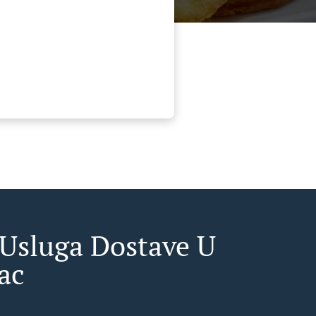
 Usluga Dostave U
ac