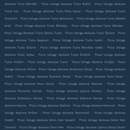
.
.
dostave Tuzla Mandići
Pizza Usluga dostave Tuzla Kužići
Pizza Usluga dostave
.
.
Tuzla Irac
Pizza Usluga dostave Tuzla Paša bunar
Pizza Usluga dostave Tuzla
.
.
Gradovrh
Pizza Usluga dostave Tuzla Bećarevac
Pizza Usluga dostave Tuzla Debelo
.
.
.
brdo
Pizza Usluga dostave Tuzla Miladije
Pizza Usluga dostave Tuzla Moluhe
.
.
Pizza Usluga dostave Tuzla Solina, Tuzla
Pizza Usluga dostave Tuzla Šljivice
Pizza
.
.
Usluga dostave Tuzla Sepetari
Pizza Usluga dostave Tuzla Hukići
Pizza Usluga
.
.
dostave Tuzla Solana
Pizza Usluga dostave Tuzla Moluška rijeka
Pizza Usluga
.
.
dostave Tuzla Kreka
Pizza Usluga dostave Tuzla Drežnik
Pizza Usluga dostave
.
.
.
Tuzla Vilušići
Pizza Usluga dostave Tuzla
Pizza Usluga dostave Orašje
Pizza
.
.
Usluga dostave Vršani
Pizza Usluga dostave Grabovica Donja
Pizza Usluga dostave
.
.
.
Hukići
Pizza Usluga dostave Dubrave Donje
Pizza Usluga dostave Pasci Donji
.
.
Pizza Usluga dostave Pasci Gornji
Pizza Usluga dostave Rasovac
Pizza Usluga
.
.
dostave Petrovice Gornje
Pizza Usluga dostave Lipnica Srednja
Pizza Usluga
.
.
dostave Grabovica Gornja
Pizza Usluga dostave Dubrave Gornje
Pizza Usluga
.
.
.
dostave Husino
Pizza Usluga dostave Drežnik
Pizza Usluga dostave Kolovrat
Pizza
.
.
Usluga dostave Križani
Pizza Usluga dostave Slavinovići
Pizza Usluga dostave
.
.
Hudeč
Pizza Usluga dostave Simin Han Gospići
Pizza Usluga dostave Simin Han
.
.
Tanovići
Pizza Usluga dostave Simin Han
Pizza Usluga dostave Lipnica Donja Durići