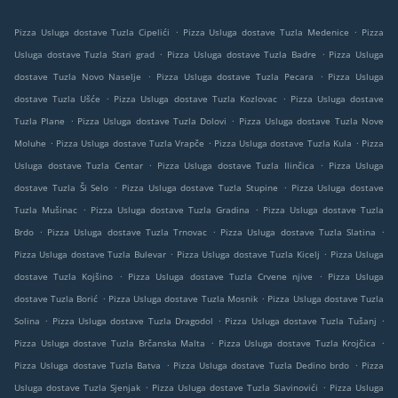
.
.
Pizza Usluga dostave Tuzla Cipelići
Pizza Usluga dostave Tuzla Medenice
Pizza
.
.
Usluga dostave Tuzla Stari grad
Pizza Usluga dostave Tuzla Badre
Pizza Usluga
.
.
dostave Tuzla Novo Naselje
Pizza Usluga dostave Tuzla Pecara
Pizza Usluga
.
.
dostave Tuzla Ušće
Pizza Usluga dostave Tuzla Kozlovac
Pizza Usluga dostave
.
.
Tuzla Plane
Pizza Usluga dostave Tuzla Dolovi
Pizza Usluga dostave Tuzla Nove
.
.
.
Moluhe
Pizza Usluga dostave Tuzla Vrapče
Pizza Usluga dostave Tuzla Kula
Pizza
.
.
Usluga dostave Tuzla Centar
Pizza Usluga dostave Tuzla Ilinčica
Pizza Usluga
.
.
dostave Tuzla Ši Selo
Pizza Usluga dostave Tuzla Stupine
Pizza Usluga dostave
.
.
Tuzla Mušinac
Pizza Usluga dostave Tuzla Gradina
Pizza Usluga dostave Tuzla
.
.
.
Brdo
Pizza Usluga dostave Tuzla Trnovac
Pizza Usluga dostave Tuzla Slatina
.
.
Pizza Usluga dostave Tuzla Bulevar
Pizza Usluga dostave Tuzla Kicelj
Pizza Usluga
.
.
dostave Tuzla Kojšino
Pizza Usluga dostave Tuzla Crvene njive
Pizza Usluga
.
.
dostave Tuzla Borić
Pizza Usluga dostave Tuzla Mosnik
Pizza Usluga dostave Tuzla
.
.
.
Solina
Pizza Usluga dostave Tuzla Dragodol
Pizza Usluga dostave Tuzla Tušanj
.
.
Pizza Usluga dostave Tuzla Brčanska Malta
Pizza Usluga dostave Tuzla Krojčica
.
.
Pizza Usluga dostave Tuzla Batva
Pizza Usluga dostave Tuzla Dedino brdo
Pizza
.
.
Usluga dostave Tuzla Sjenjak
Pizza Usluga dostave Tuzla Slavinovići
Pizza Usluga