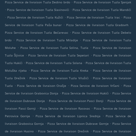
.
Pizza Service de livraison Tuzla Dedino brdo
Pizza Service de livraison Tuzla Sjenjak
.
.
Pizza Service de livraison Tuzla Slavinovići
Pizza Service de livraison Tuzla Mandići
.
.
.
Pizza Service de livraison Tuzla Kužići
Pizza Service de livraison Tuzla Irac
Pizza
.
.
Service de livraison Tuzla Paša bunar
Pizza Service de livraison Tuzla Gradovrh
.
Pizza Service de livraison Tuzla Bećarevac
Pizza Service de livraison Tuzla Debelo
.
.
brdo
Pizza Service de livraison Tuzla Miladije
Pizza Service de livraison Tuzla
.
.
Moluhe
Pizza Service de livraison Tuzla Solina, Tuzla
Pizza Service de livraison
.
.
Tuzla Šljivice
Pizza Service de livraison Tuzla Sepetari
Pizza Service de livraison
.
.
Tuzla Hukići
Pizza Service de livraison Tuzla Solana
Pizza Service de livraison Tuzla
.
.
Moluška rijeka
Pizza Service de livraison Tuzla Kreka
Pizza Service de livraison
.
.
Tuzla Drežnik
Pizza Service de livraison Tuzla Vilušići
Pizza Service de livraison
.
.
.
Tuzla
Pizza Service de livraison Orašje
Pizza Service de livraison Vršani
Pizza
.
.
Service de livraison Grabovica Donja
Pizza Service de livraison Hukići
Pizza Service
.
.
de livraison Dubrave Donje
Pizza Service de livraison Pasci Donji
Pizza Service de
.
.
livraison Pasci Gornji
Pizza Service de livraison Rasovac
Pizza Service de livraison
.
.
Petrovice Gornje
Pizza Service de livraison Lipnica Srednja
Pizza Service de
.
.
livraison Grabovica Gornja
Pizza Service de livraison Dubrave Gornje
Pizza Service
.
.
de livraison Husino
Pizza Service de livraison Drežnik
Pizza Service de livraison