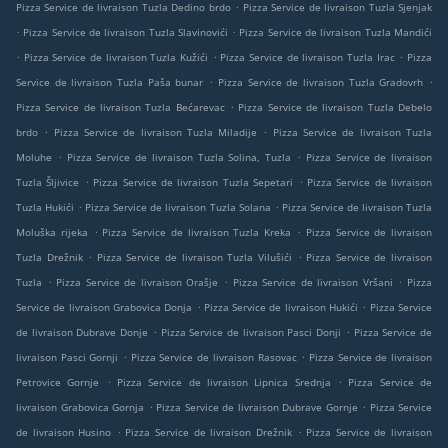
.
Pizza Service de livraison Tuzla Dedino brdo
Pizza Service de livraison Tuzla Sjenjak
.
.
Pizza Service de livraison Tuzla Slavinovići
Pizza Service de livraison Tuzla Mandići
.
.
.
Pizza Service de livraison Tuzla Kužići
Pizza Service de livraison Tuzla Irac
Pizza
.
.
Service de livraison Tuzla Paša bunar
Pizza Service de livraison Tuzla Gradovrh
.
Pizza Service de livraison Tuzla Bećarevac
Pizza Service de livraison Tuzla Debelo
.
.
brdo
Pizza Service de livraison Tuzla Miladije
Pizza Service de livraison Tuzla
.
.
Moluhe
Pizza Service de livraison Tuzla Solina, Tuzla
Pizza Service de livraison
.
.
Tuzla Šljivice
Pizza Service de livraison Tuzla Sepetari
Pizza Service de livraison
.
.
Tuzla Hukići
Pizza Service de livraison Tuzla Solana
Pizza Service de livraison Tuzla
.
.
Moluška rijeka
Pizza Service de livraison Tuzla Kreka
Pizza Service de livraison
.
.
Tuzla Drežnik
Pizza Service de livraison Tuzla Vilušići
Pizza Service de livraison
.
.
.
Tuzla
Pizza Service de livraison Orašje
Pizza Service de livraison Vršani
Pizza
.
.
Service de livraison Grabovica Donja
Pizza Service de livraison Hukići
Pizza Service
.
.
de livraison Dubrave Donje
Pizza Service de livraison Pasci Donji
Pizza Service de
.
.
livraison Pasci Gornji
Pizza Service de livraison Rasovac
Pizza Service de livraison
.
.
Petrovice Gornje
Pizza Service de livraison Lipnica Srednja
Pizza Service de
.
.
livraison Grabovica Gornja
Pizza Service de livraison Dubrave Gornje
Pizza Service
.
.
de livraison Husino
Pizza Service de livraison Drežnik
Pizza Service de livraison