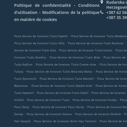
Rudarska d
.
Politique de confidentialité
Conditions
Herzegovi
.
d'utilisation
Modifications de la politique
+387 62 56
+387 35 39
en matière de cookies
.
Pizza Service de livraison Tuzla Cipelići
Pizza Service de livraison Tuzla Medenic
.
.
Pizza Service de livraison Tuzla Ušće
Pizza Service de livraison Tuzla Kozlovac
.
.
Service de livraison Tuzla Kula
Pizza Service de livraison Tuzla Centar
Pizza Se
.
.
livraison Tuzla Gradina
Pizza Service de livraison Tuzla Brdo
Pizza Service de 
.
.
Tuzla Kojšino
Pizza Service de livraison Tuzla Crvene njive
Pizza Service de liv
.
.
Tušanj
Pizza Service de livraison Tuzla Brčanska Malta
Pizza Service de livrai
.
.
Tuzla Slavinovići
Pizza Service de livraison Tuzla Mandići
Pizza Service de livra
.
.
Bećarevac
Pizza Service de livraison Tuzla Debelo brdo
Pizza Service de livrai
.
.
Tuzla Sepetari
Pizza Service de livraison Tuzla Hukići
Pizza Service de livraison
.
.
.
Vilušići
Pizza Service de livraison Tuzla
Pizza Service de livraison Orašje
Pizza
.
.
Pasci Donji
Pizza Service de livraison Pasci Gornji
Pizza Service de livraison R
.
.
.
Gornje
Pizza Service de livraison Husino
Pizza Service de livraison Drežnik
Pi
.
.
Han Gospići
Pizza Service de livraison Simin Han Tanovići
Pizza Service de li