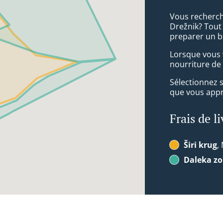
Vous recherch
Drežnik? Tout
preparer un b
Lorsque vous v
nourriture de 
Sélectionnez 
que vous appré
Frais de l
Širi krug
,
Daleka z