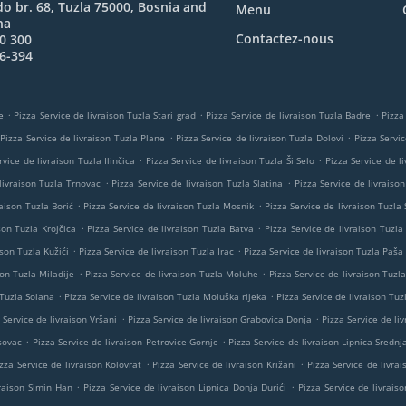
o br. 68, Tuzla 75000, Bosnia and
Menu
na
Contactez-nous
0 300
6-394
.
.
.
e
Pizza Service de livraison Tuzla Stari grad
Pizza Service de livraison Tuzla Badre
Pizza
.
.
Pizza Service de livraison Tuzla Plane
Pizza Service de livraison Tuzla Dolovi
Pizza Servi
.
.
rvice de livraison Tuzla Ilinčica
Pizza Service de livraison Tuzla Ši Selo
Pizza Service de l
.
.
livraison Tuzla Trnovac
Pizza Service de livraison Tuzla Slatina
Pizza Service de livraiso
.
.
raison Tuzla Borić
Pizza Service de livraison Tuzla Mosnik
Pizza Service de livraison Tuzla 
.
.
son Tuzla Krojčica
Pizza Service de livraison Tuzla Batva
Pizza Service de livraison Tuzl
.
.
ison Tuzla Kužići
Pizza Service de livraison Tuzla Irac
Pizza Service de livraison Tuzla Paša
.
.
son Tuzla Miladije
Pizza Service de livraison Tuzla Moluhe
Pizza Service de livraison Tuzla
.
.
 Tuzla Solana
Pizza Service de livraison Tuzla Moluška rijeka
Pizza Service de livraison Tuz
.
.
 Service de livraison Vršani
Pizza Service de livraison Grabovica Donja
Pizza Service de liv
.
.
asovac
Pizza Service de livraison Petrovice Gornje
Pizza Service de livraison Lipnica Srednj
.
.
zza Service de livraison Kolovrat
Pizza Service de livraison Križani
Pizza Service de livrai
.
.
vraison Simin Han
Pizza Service de livraison Lipnica Donja Durići
Pizza Service de livraiso