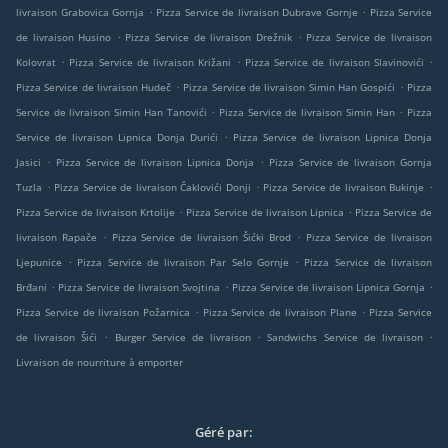
.
.
livraison Grabovica Gornja
Pizza Service de livraison Dubrave Gornje
Pizza Service
.
.
de livraison Husino
Pizza Service de livraison Drežnik
Pizza Service de livraison
.
.
.
Kolovrat
Pizza Service de livraison Križani
Pizza Service de livraison Slavinovići
.
.
Pizza Service de livraison Hudeč
Pizza Service de livraison Simin Han Gospići
Pizza
.
.
Service de livraison Simin Han Tanovići
Pizza Service de livraison Simin Han
Pizza
.
Service de livraison Lipnica Donja Durići
Pizza Service de livraison Lipnica Donja
.
.
Jasici
Pizza Service de livraison Lipnica Donja
Pizza Service de livraison Gornja
.
.
.
Tuzla
Pizza Service de livraison Čaklovići Donji
Pizza Service de livraison Bukinje
.
.
Pizza Service de livraison Krtolije
Pizza Service de livraison Lipnica
Pizza Service de
.
.
livraison Rapače
Pizza Service de livraison Šićki Brod
Pizza Service de livraison
.
.
Ljepunice
Pizza Service de livraison Par Selo Gornje
Pizza Service de livraison
.
.
.
Brđani
Pizza Service de livraison Svojtina
Pizza Service de livraison Lipnica Gornja
.
.
Pizza Service de livraison Požarnica
Pizza Service de livraison Plane
Pizza Service
.
.
.
de livraison Šići
Burger Service de livraison
Sandwichs Service de livraison
Livraison de nourriture à emporter
Géré par: