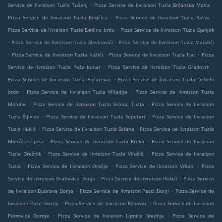
.
.
Service de livraison Tuzla Tušanj
Pizza Service de livraison Tuzla Brčanska Malta
.
.
Pizza Service de livraison Tuzla Krojčica
Pizza Service de livraison Tuzla Batva
.
Pizza Service de livraison Tuzla Dedino brdo
Pizza Service de livraison Tuzla Sjenjak
.
.
Pizza Service de livraison Tuzla Slavinovići
Pizza Service de livraison Tuzla Mandići
.
.
.
Pizza Service de livraison Tuzla Kužići
Pizza Service de livraison Tuzla Irac
Pizza
.
.
Service de livraison Tuzla Paša bunar
Pizza Service de livraison Tuzla Gradovrh
.
Pizza Service de livraison Tuzla Bećarevac
Pizza Service de livraison Tuzla Debelo
.
.
brdo
Pizza Service de livraison Tuzla Miladije
Pizza Service de livraison Tuzla
.
.
Moluhe
Pizza Service de livraison Tuzla Solina, Tuzla
Pizza Service de livraison
.
.
Tuzla Šljivice
Pizza Service de livraison Tuzla Sepetari
Pizza Service de livraison
.
.
Tuzla Hukići
Pizza Service de livraison Tuzla Solana
Pizza Service de livraison Tuzla
.
.
Moluška rijeka
Pizza Service de livraison Tuzla Kreka
Pizza Service de livraison
.
.
Tuzla Drežnik
Pizza Service de livraison Tuzla Vilušići
Pizza Service de livraison
.
.
.
Tuzla
Pizza Service de livraison Orašje
Pizza Service de livraison Vršani
Pizza
.
.
Service de livraison Grabovica Donja
Pizza Service de livraison Hukići
Pizza Service
.
.
de livraison Dubrave Donje
Pizza Service de livraison Pasci Donji
Pizza Service de
.
.
livraison Pasci Gornji
Pizza Service de livraison Rasovac
Pizza Service de livraison
.
.
Petrovice Gornje
Pizza Service de livraison Lipnica Srednja
Pizza Service de