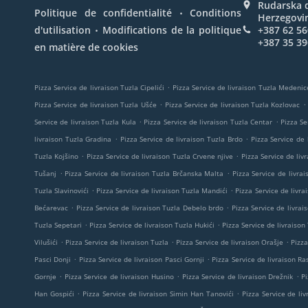
Rudarska d
.
Politique de confidentialité
Conditions
Herzegovi
.
d'utilisation
Modifications de la politique
+387 62 56
+387 35 39
en matière de cookies
.
Pizza Service de livraison Tuzla Cipelići
Pizza Service de livraison Tuzla Medenic
.
.
Pizza Service de livraison Tuzla Ušće
Pizza Service de livraison Tuzla Kozlovac
.
.
Service de livraison Tuzla Kula
Pizza Service de livraison Tuzla Centar
Pizza Se
.
.
livraison Tuzla Gradina
Pizza Service de livraison Tuzla Brdo
Pizza Service de 
.
.
Tuzla Kojšino
Pizza Service de livraison Tuzla Crvene njive
Pizza Service de liv
.
.
Tušanj
Pizza Service de livraison Tuzla Brčanska Malta
Pizza Service de livrai
.
.
Tuzla Slavinovići
Pizza Service de livraison Tuzla Mandići
Pizza Service de livra
.
.
Bećarevac
Pizza Service de livraison Tuzla Debelo brdo
Pizza Service de livrai
.
.
Tuzla Sepetari
Pizza Service de livraison Tuzla Hukići
Pizza Service de livraison
.
.
.
Vilušići
Pizza Service de livraison Tuzla
Pizza Service de livraison Orašje
Pizza
.
.
Pasci Donji
Pizza Service de livraison Pasci Gornji
Pizza Service de livraison R
.
.
.
Gornje
Pizza Service de livraison Husino
Pizza Service de livraison Drežnik
Pi
.
.
Han Gospići
Pizza Service de livraison Simin Han Tanovići
Pizza Service de li