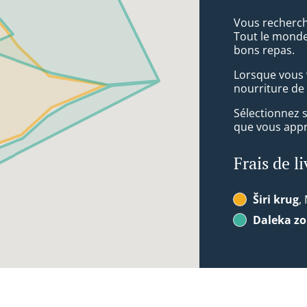
Vous recherche
Tout le monde
bons repas.
Lorsque vous v
nourriture de 
Sélectionnez 
que vous appré
Frais de l
Širi krug
,
Daleka z