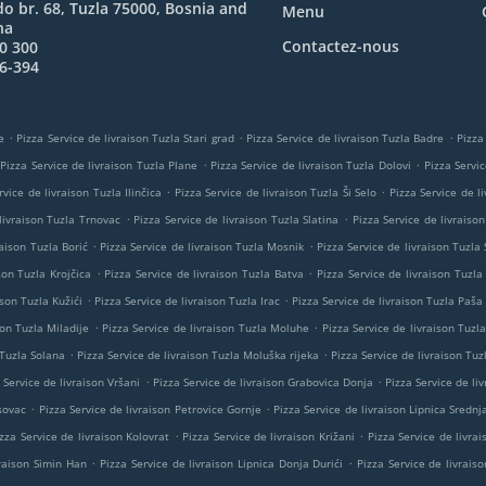
o br. 68, Tuzla 75000, Bosnia and
Menu
na
Contactez-nous
0 300
6-394
.
.
.
e
Pizza Service de livraison Tuzla Stari grad
Pizza Service de livraison Tuzla Badre
Pizza
.
.
Pizza Service de livraison Tuzla Plane
Pizza Service de livraison Tuzla Dolovi
Pizza Servi
.
.
rvice de livraison Tuzla Ilinčica
Pizza Service de livraison Tuzla Ši Selo
Pizza Service de l
.
.
livraison Tuzla Trnovac
Pizza Service de livraison Tuzla Slatina
Pizza Service de livraiso
.
.
raison Tuzla Borić
Pizza Service de livraison Tuzla Mosnik
Pizza Service de livraison Tuzla 
.
.
son Tuzla Krojčica
Pizza Service de livraison Tuzla Batva
Pizza Service de livraison Tuzl
.
.
ison Tuzla Kužići
Pizza Service de livraison Tuzla Irac
Pizza Service de livraison Tuzla Paša
.
.
son Tuzla Miladije
Pizza Service de livraison Tuzla Moluhe
Pizza Service de livraison Tuzla
.
.
 Tuzla Solana
Pizza Service de livraison Tuzla Moluška rijeka
Pizza Service de livraison Tuz
.
.
 Service de livraison Vršani
Pizza Service de livraison Grabovica Donja
Pizza Service de liv
.
.
asovac
Pizza Service de livraison Petrovice Gornje
Pizza Service de livraison Lipnica Srednj
.
.
zza Service de livraison Kolovrat
Pizza Service de livraison Križani
Pizza Service de livrai
.
.
vraison Simin Han
Pizza Service de livraison Lipnica Donja Durići
Pizza Service de livraiso