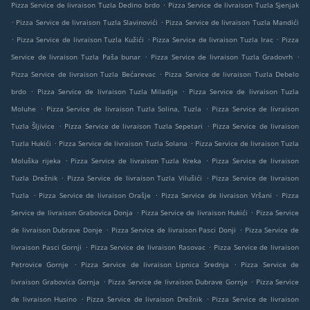
.
Pizza Service de livraison Tuzla Dedino brdo
Pizza Service de livraison Tuzla Sjenjak
.
.
Pizza Service de livraison Tuzla Slavinovići
Pizza Service de livraison Tuzla Mandići
.
.
.
Pizza Service de livraison Tuzla Kužići
Pizza Service de livraison Tuzla Irac
Pizza
.
.
Service de livraison Tuzla Paša bunar
Pizza Service de livraison Tuzla Gradovrh
.
Pizza Service de livraison Tuzla Bećarevac
Pizza Service de livraison Tuzla Debelo
.
.
brdo
Pizza Service de livraison Tuzla Miladije
Pizza Service de livraison Tuzla
.
.
Moluhe
Pizza Service de livraison Tuzla Solina, Tuzla
Pizza Service de livraison
.
.
Tuzla Šljivice
Pizza Service de livraison Tuzla Sepetari
Pizza Service de livraison
.
.
Tuzla Hukići
Pizza Service de livraison Tuzla Solana
Pizza Service de livraison Tuzla
.
.
Moluška rijeka
Pizza Service de livraison Tuzla Kreka
Pizza Service de livraison
.
.
Tuzla Drežnik
Pizza Service de livraison Tuzla Vilušići
Pizza Service de livraison
.
.
.
Tuzla
Pizza Service de livraison Orašje
Pizza Service de livraison Vršani
Pizza
.
.
Service de livraison Grabovica Donja
Pizza Service de livraison Hukići
Pizza Service
.
.
de livraison Dubrave Donje
Pizza Service de livraison Pasci Donji
Pizza Service de
.
.
livraison Pasci Gornji
Pizza Service de livraison Rasovac
Pizza Service de livraison
.
.
Petrovice Gornje
Pizza Service de livraison Lipnica Srednja
Pizza Service de
.
.
livraison Grabovica Gornja
Pizza Service de livraison Dubrave Gornje
Pizza Service
.
.
de livraison Husino
Pizza Service de livraison Drežnik
Pizza Service de livraison