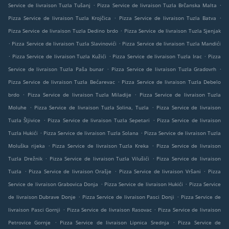
.
.
Service de livraison Tuzla Tušanj
Pizza Service de livraison Tuzla Brčanska Malta
.
.
Pizza Service de livraison Tuzla Krojčica
Pizza Service de livraison Tuzla Batva
.
Pizza Service de livraison Tuzla Dedino brdo
Pizza Service de livraison Tuzla Sjenjak
.
.
Pizza Service de livraison Tuzla Slavinovići
Pizza Service de livraison Tuzla Mandići
.
.
.
Pizza Service de livraison Tuzla Kužići
Pizza Service de livraison Tuzla Irac
Pizza
.
.
Service de livraison Tuzla Paša bunar
Pizza Service de livraison Tuzla Gradovrh
.
Pizza Service de livraison Tuzla Bećarevac
Pizza Service de livraison Tuzla Debelo
.
.
brdo
Pizza Service de livraison Tuzla Miladije
Pizza Service de livraison Tuzla
.
.
Moluhe
Pizza Service de livraison Tuzla Solina, Tuzla
Pizza Service de livraison
.
.
Tuzla Šljivice
Pizza Service de livraison Tuzla Sepetari
Pizza Service de livraison
.
.
Tuzla Hukići
Pizza Service de livraison Tuzla Solana
Pizza Service de livraison Tuzla
.
.
Moluška rijeka
Pizza Service de livraison Tuzla Kreka
Pizza Service de livraison
.
.
Tuzla Drežnik
Pizza Service de livraison Tuzla Vilušići
Pizza Service de livraison
.
.
.
Tuzla
Pizza Service de livraison Orašje
Pizza Service de livraison Vršani
Pizza
.
.
Service de livraison Grabovica Donja
Pizza Service de livraison Hukići
Pizza Service
.
.
de livraison Dubrave Donje
Pizza Service de livraison Pasci Donji
Pizza Service de
.
.
livraison Pasci Gornji
Pizza Service de livraison Rasovac
Pizza Service de livraison
.
.
Petrovice Gornje
Pizza Service de livraison Lipnica Srednja
Pizza Service de