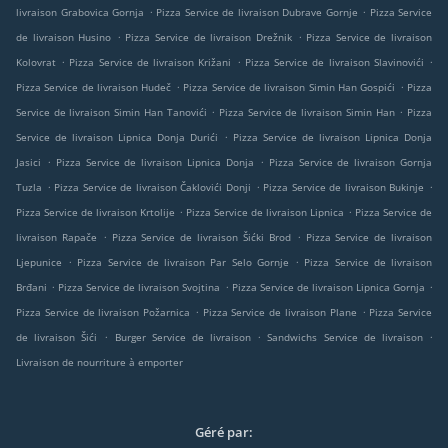
.
.
livraison Grabovica Gornja
Pizza Service de livraison Dubrave Gornje
Pizza Service
.
.
de livraison Husino
Pizza Service de livraison Drežnik
Pizza Service de livraison
.
.
.
Kolovrat
Pizza Service de livraison Križani
Pizza Service de livraison Slavinovići
.
.
Pizza Service de livraison Hudeč
Pizza Service de livraison Simin Han Gospići
Pizza
.
.
Service de livraison Simin Han Tanovići
Pizza Service de livraison Simin Han
Pizza
.
Service de livraison Lipnica Donja Durići
Pizza Service de livraison Lipnica Donja
.
.
Jasici
Pizza Service de livraison Lipnica Donja
Pizza Service de livraison Gornja
.
.
.
Tuzla
Pizza Service de livraison Čaklovići Donji
Pizza Service de livraison Bukinje
.
.
Pizza Service de livraison Krtolije
Pizza Service de livraison Lipnica
Pizza Service de
.
.
livraison Rapače
Pizza Service de livraison Šićki Brod
Pizza Service de livraison
.
.
Ljepunice
Pizza Service de livraison Par Selo Gornje
Pizza Service de livraison
.
.
.
Brđani
Pizza Service de livraison Svojtina
Pizza Service de livraison Lipnica Gornja
.
.
Pizza Service de livraison Požarnica
Pizza Service de livraison Plane
Pizza Service
.
.
.
de livraison Šići
Burger Service de livraison
Sandwichs Service de livraison
Livraison de nourriture à emporter
Géré par: