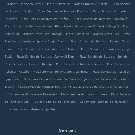
.
.
livraison Grabovica Gornja
Pizza Service de livraison Dubrave Gornje
Pizza Service
.
.
de livraison Husino
Pizza Service de livraison Drežnik
Pizza Service de livraison
.
.
.
Kolovrat
Pizza Service de livraison Križani
Pizza Service de livraison Slavinovići
.
.
Pizza Service de livraison Hudeč
Pizza Service de livraison Simin Han Gospići
Pizza
.
.
Service de livraison Simin Han Tanovići
Pizza Service de livraison Simin Han
Pizza
.
Service de livraison Lipnica Donja Durići
Pizza Service de livraison Lipnica Donja
.
.
Jasici
Pizza Service de livraison Lipnica Donja
Pizza Service de livraison Gornja
.
.
.
Tuzla
Pizza Service de livraison Čaklovići Donji
Pizza Service de livraison Bukinje
.
.
Pizza Service de livraison Krtolije
Pizza Service de livraison Lipnica
Pizza Service de
.
.
livraison Rapače
Pizza Service de livraison Šićki Brod
Pizza Service de livraison
.
.
Ljepunice
Pizza Service de livraison Par Selo Gornje
Pizza Service de livraison
.
.
.
Brđani
Pizza Service de livraison Svojtina
Pizza Service de livraison Lipnica Gornja
.
.
Pizza Service de livraison Požarnica
Pizza Service de livraison Plane
Pizza Service
.
.
.
de livraison Šići
Burger Service de livraison
Sandwichs Service de livraison
Livraison de nourriture à emporter
Géré par: