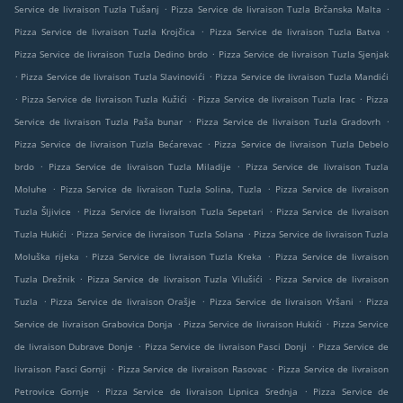
.
.
Service de livraison Tuzla Tušanj
Pizza Service de livraison Tuzla Brčanska Malta
.
.
Pizza Service de livraison Tuzla Krojčica
Pizza Service de livraison Tuzla Batva
.
Pizza Service de livraison Tuzla Dedino brdo
Pizza Service de livraison Tuzla Sjenjak
.
.
Pizza Service de livraison Tuzla Slavinovići
Pizza Service de livraison Tuzla Mandići
.
.
.
Pizza Service de livraison Tuzla Kužići
Pizza Service de livraison Tuzla Irac
Pizza
.
.
Service de livraison Tuzla Paša bunar
Pizza Service de livraison Tuzla Gradovrh
.
Pizza Service de livraison Tuzla Bećarevac
Pizza Service de livraison Tuzla Debelo
.
.
brdo
Pizza Service de livraison Tuzla Miladije
Pizza Service de livraison Tuzla
.
.
Moluhe
Pizza Service de livraison Tuzla Solina, Tuzla
Pizza Service de livraison
.
.
Tuzla Šljivice
Pizza Service de livraison Tuzla Sepetari
Pizza Service de livraison
.
.
Tuzla Hukići
Pizza Service de livraison Tuzla Solana
Pizza Service de livraison Tuzla
.
.
Moluška rijeka
Pizza Service de livraison Tuzla Kreka
Pizza Service de livraison
.
.
Tuzla Drežnik
Pizza Service de livraison Tuzla Vilušići
Pizza Service de livraison
.
.
.
Tuzla
Pizza Service de livraison Orašje
Pizza Service de livraison Vršani
Pizza
.
.
Service de livraison Grabovica Donja
Pizza Service de livraison Hukići
Pizza Service
.
.
de livraison Dubrave Donje
Pizza Service de livraison Pasci Donji
Pizza Service de
.
.
livraison Pasci Gornji
Pizza Service de livraison Rasovac
Pizza Service de livraison
.
.
Petrovice Gornje
Pizza Service de livraison Lipnica Srednja
Pizza Service de