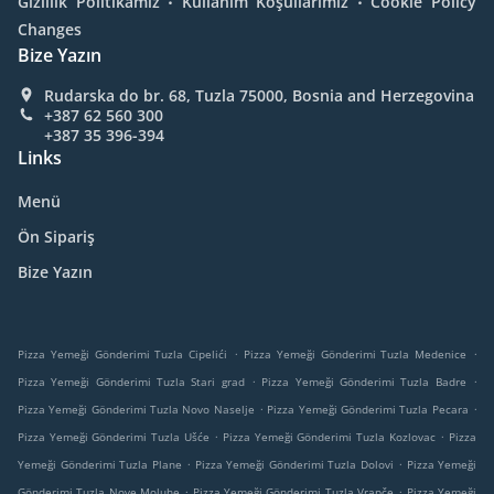
Gizlilik Politikamız
Kullanım Koşullarımız
Cookie Policy
Changes
Bize Yazın
Rudarska do br. 68, Tuzla 75000, Bosnia and Herzegovina
+387 62 560 300
+387 35 396-394
Links
Menü
Ön Sipariş
Bize Yazın
.
.
Pizza Yemeği Gönderimi Tuzla Cipelići
Pizza Yemeği Gönderimi Tuzla Medenice
.
.
Pizza Yemeği Gönderimi Tuzla Stari grad
Pizza Yemeği Gönderimi Tuzla Badre
.
.
Pizza Yemeği Gönderimi Tuzla Novo Naselje
Pizza Yemeği Gönderimi Tuzla Pecara
.
.
Pizza Yemeği Gönderimi Tuzla Ušće
Pizza Yemeği Gönderimi Tuzla Kozlovac
Pizza
.
.
Yemeği Gönderimi Tuzla Plane
Pizza Yemeği Gönderimi Tuzla Dolovi
Pizza Yemeği
.
.
Gönderimi Tuzla Nove Moluhe
Pizza Yemeği Gönderimi Tuzla Vrapče
Pizza Yemeği