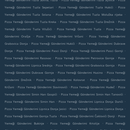
Yemeği Gönderimi Tuzla Solina, Tuzla
Pizza Yemeği Gönderimi Tuzla Šljivice
Pizza
.
.
Yemeği Gönderimi Tuzla Sepetari
Pizza Yemeği Gönderimi Tuzla Hukići
Pizza
.
.
Yemeği Gönderimi Tuzla Solana
Pizza Yemeği Gönderimi Tuzla Moluška rijeka
.
.
Pizza Yemeği Gönderimi Tuzla Kreka
Pizza Yemeği Gönderimi Tuzla Drežnik
Pizza
.
.
Yemeği Gönderimi Tuzla Vilušići
Pizza Yemeği Gönderimi Tuzla
Pizza Yemeği
.
.
Gönderimi Orašje
Pizza Yemeği Gönderimi Vršani
Pizza Yemeği Gönderimi
.
.
Grabovica Donja
Pizza Yemeği Gönderimi Hukići
Pizza Yemeği Gönderimi Dubrave
.
.
.
Donje
Pizza Yemeği Gönderimi Pasci Donji
Pizza Yemeği Gönderimi Pasci Gornji
.
.
Pizza Yemeği Gönderimi Rasovac
Pizza Yemeği Gönderimi Petrovice Gornje
Pizza
.
.
Yemeği Gönderimi Lipnica Srednja
Pizza Yemeği Gönderimi Grabovica Gornja
Pizza
.
.
Yemeği Gönderimi Dubrave Gornje
Pizza Yemeği Gönderimi Husino
Pizza Yemeği
.
.
Gönderimi Drežnik
Pizza Yemeği Gönderimi Kolovrat
Pizza Yemeği Gönderimi
.
.
.
Križani
Pizza Yemeği Gönderimi Slavinovići
Pizza Yemeği Gönderimi Hudeč
Pizza
.
.
Yemeği Gönderimi Simin Han Gospići
Pizza Yemeği Gönderimi Simin Han Tanovići
.
.
Pizza Yemeği Gönderimi Simin Han
Pizza Yemeği Gönderimi Lipnica Donja Durići
.
.
Pizza Yemeği Gönderimi Lipnica Donja Jasici
Pizza Yemeği Gönderimi Lipnica Donja
.
.
Pizza Yemeği Gönderimi Gornja Tuzla
Pizza Yemeği Gönderimi Čaklovići Donji
Pizza
.
.
Yemeği Gönderimi Bukinje
Pizza Yemeği Gönderimi Krtolije
Pizza Yemeği
.
.