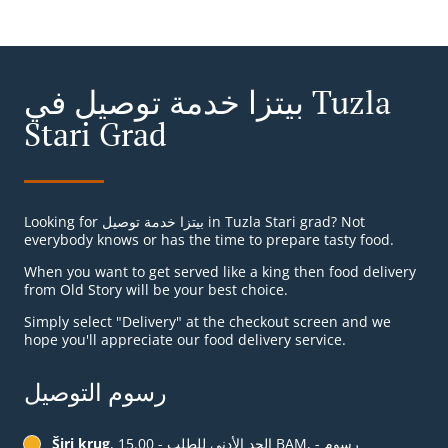
بيتزا خدمة توصيل في Tuzla
Stari Grad
Looking for بيتزا خدمة توصيل in Tuzla Stari grad? Not
everybody knows or has the time to prepare tasty food.
When you want to get served like a king then food delivery
from Old Story will be your best choice.
Simply select "Delivery" at the checkout screen and we
hope you'll appreciate our food delivery service.
رسوم التوصيل
, الحد الأدنى للطلب - ‏15.00 BAM, رسوم -
Širi krug