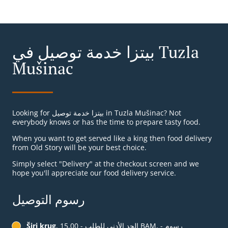
بيتزا خدمة توصيل في Tuzla
Mušinac
Looking for بيتزا خدمة توصيل in Tuzla Mušinac? Not
everybody knows or has the time to prepare tasty food.
When you want to get served like a king then food delivery
from Old Story will be your best choice.
Simply select "Delivery" at the checkout screen and we
hope you'll appreciate our food delivery service.
رسوم التوصيل
, الحد الأدنى للطلب - ‏15.00 BAM, رسوم -
Širi krug