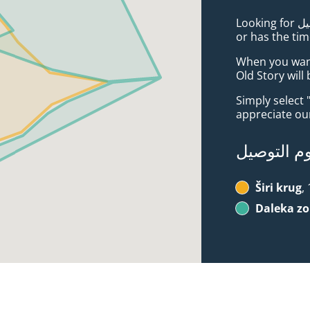
Looking for بيتزا خدمة توصيل in Tuzla Brdo? Not everybody knows
or has the tim
When you want 
Old Story will
Simply select 
appreciate our
 التوصيل
Širi krug
Daleka z