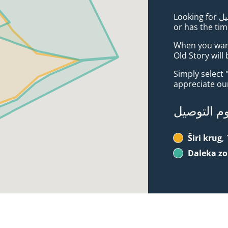
Looking for بيتزا خدمة توصيل in Tuzla Badre? Not everybody knows
or has the tim
When you want 
Old Story will
Simply select 
appreciate our
 التوصيل
Širi krug
Daleka z