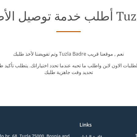
ي Tuzla Badre
وتم تفويضنا لأخذ طلبك Tuzla Badre نعم , موقعنا قريب
طلبات الاون لاين واطلب ما تحبه عندما تحدد اختياراتك. يتطلب تأكيد
تحديد وقت جاهزية طلبك
Links
o br. 68, Tuzla 75000, Bosnia and
قائمة الطعام