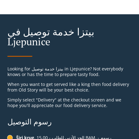
بيتزا خدمة توصيل في
Ljepunice
Looking for بيتزا خدمة توصيل in Ljepunice? Not everybody
knows or has the time to prepare tasty food.
When you want to get served like a king then food delivery
from Old Story will be your best choice.
Simply select "Delivery" at the checkout screen and we
hope you'll appreciate our food delivery service.
رسوم التوصيل
, الحد الأدنى للطلب - ‏15.00 BAM, رسوم -
Širi krug